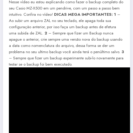
Nesse vídeo eu estou explicando como fazer o backup completo do
seu Casio MZ-X500 em um pendrive, com um passo a passo bem
intuitivo. Confira no vídeo!
DICAS MEGA IMPORTANTES:
1
–
Ao subir um arquivo ZAL no seu teclado, ele apaga toda sua
configuração anterior, por isso faça um backup antes de efetura
uma subida de ZAL.
2
– Sempre que fizer um Backup nunca
apague o anterior, crie sempre uma versão nova do backup usando
a data como nomenclatura do arquivo, dessa forma se der um
problema no seu ultimo backup você ainda terá o penúltimo salvo.
3
– Sempre que fizer um backup experimente subi-lo novamente para
testar se o backup foi bem executado.