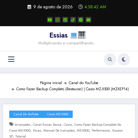
Pular
9 de agosto de 2026
4:38:43 AM
para
o
conteúdo
Essias
Multiplicando e compartilhando…
Página inicial
Canal do YouTube
Como Fazer Backup Completo (Restaurar) | Casio MZ-X500 (MZXEP14)
Canal Do YouTube
Casio MZ-X500
,
,
,
Arranjador
Canal Essias Souza
Casio
Como Fazer Backup Completo Do
,
,
,
,
,
Casio MZ-X500
Dicas
Manual De Instruções
MZ-X500
Performance
Suzano
,
SP
Tutorial