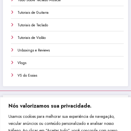
Tudo Sobre Teclado Musical
Tutoriais de Guitarra
Tutoriais de Teclado
Tutoriais de Violão
Unboxings e Reviews
Vlogs
VS do Essias
Nós valorizamos sua privacidade.
Não perca isso!
Usamos cookies para melhorar sua experiência de navegação,
veicular anúncios ou conteúdo personalizado e analisar nosso
tráfego. Ao clicar em "Aceitar tudo", você concorda com nosso