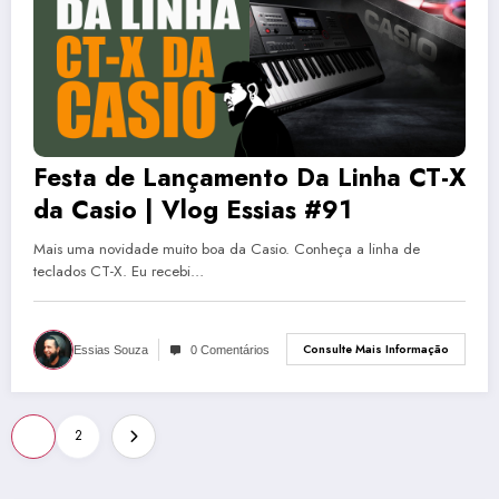
Festa de Lançamento Da Linha CT-X
da Casio | Vlog Essias #91
Mais uma novidade muito boa da Casio. Conheça a linha de
teclados CT-X. Eu recebi…
Consulte Mais Informação
Essias Souza
0 Comentários
Paginação
1
2
de