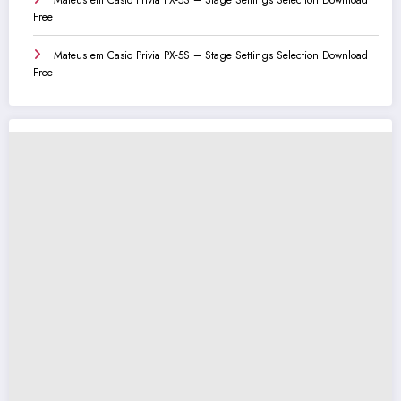
Mateus
em
Casio Privia PX-5S – Stage Settings Selection Download
Free
Mateus
em
Casio Privia PX-5S – Stage Settings Selection Download
Free