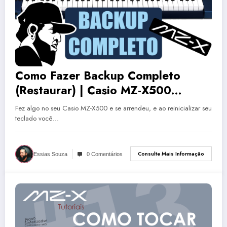
Como Fazer Backup Completo
(Restaurar) | Casio MZ-X500
(MZXEP14)
Fez algo no seu Casio MZ-X500 e se arrendeu, e ao reinicializar seu
teclado você…
Consulte Mais Informação
Essias Souza
0 Comentários