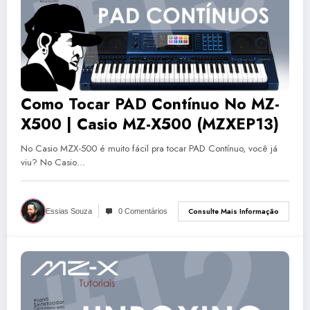
Como Tocar PAD Contínuo No MZ-
X500 | Casio MZ-X500 (MZXEP13)
No Casio MZX-500 é muito fácil pra tocar PAD Contínuo, você já
viu? No Casio…
Consulte Mais Informação
Essias Souza
0 Comentários