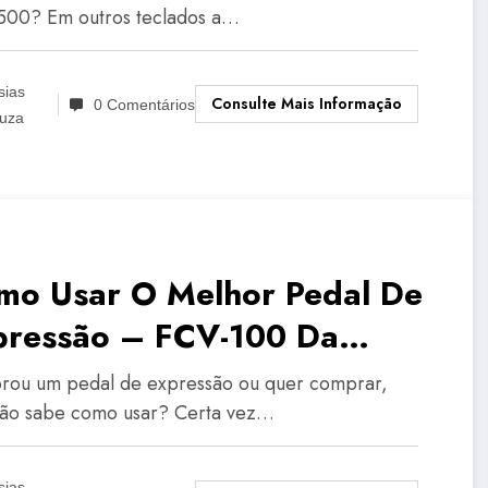
00? Em outros teclados a…
sias
Consulte Mais Informação
0 Comentários
uza
mo Usar O Melhor Pedal De
pressão – FCV-100 Da
hringer | Tudo Sobre
ou um pedal de expressão ou quer comprar,
lado Musical
ão sabe como usar? Certa vez…
sias