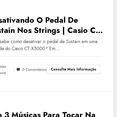
sativando O Pedal De
tain Nos Strings | Casio CT-
000
sabe como desativar o pedal de Sustain em uma
da do Casio CT-X5000? Em…
sias
Consulte Mais Informação
0 Comentários
uza
p 3 Músicas Para Tocar Na