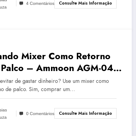
Consulte Mais Informação
4 Comentários
uza
ando Mixer Como Retorno
 Palco – Ammoon AGM-04 |
do Sobre Teclado Musical
evitar de gastar dinheiro? Use um mixer como
no de palco. Sim, comprar um…
sias
Consulte Mais Informação
0 Comentários
uza