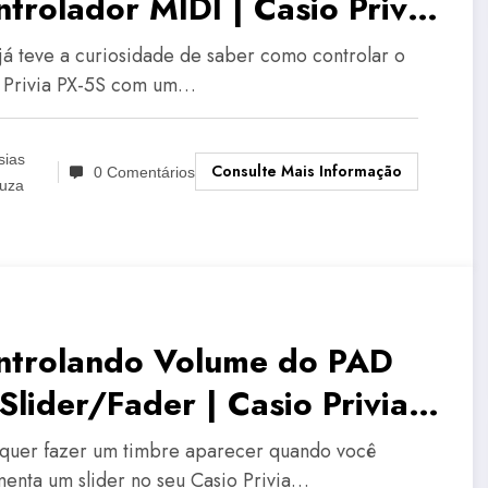
trolador MIDI | Casio Privia
-5S
já teve a curiosidade de saber como controlar o
 Privia PX-5S com um…
sias
Consulte Mais Informação
0 Comentários
uza
ntrolando Volume do PAD
Slider/Fader | Casio Privia
-5S
quer fazer um timbre aparecer quando você
enta um slider no seu Casio Privia…