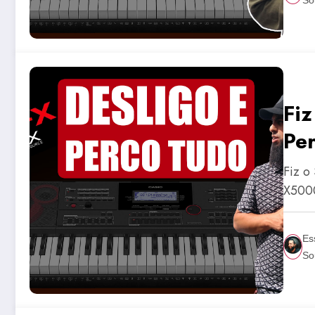
Fiz
Pe
Fiz o
X5000
Es
So