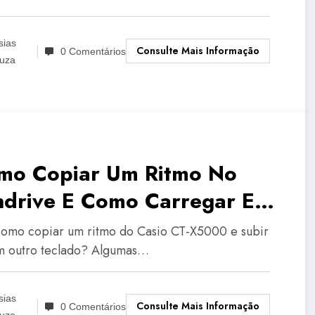
sias
Consulte Mais Informação
0 Comentários
uza
mo Copiar Um Ritmo No
ndrive E Como Carregar Em
tro | Casio CT-X5000
omo copiar um ritmo do Casio CT-X5000 e subir
 outro teclado? Algumas…
sias
Consulte Mais Informação
0 Comentários
uza