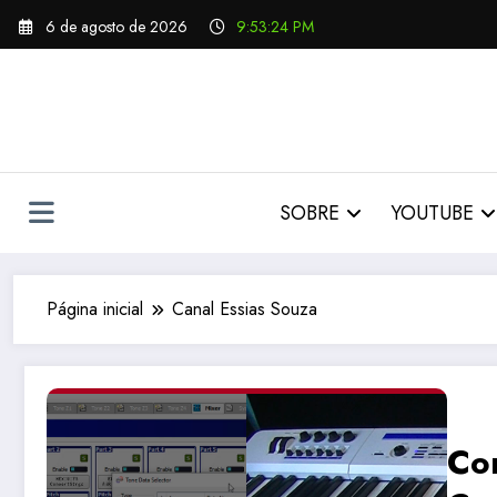
Pular
6 de agosto de 2026
9:53:25 PM
para
o
conteúdo
SOBRE
YOUTUBE
Página inicial
Canal Essias Souza
Co