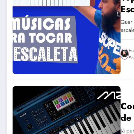
Esc
Quer 
escal
Es
So
Co
de
Já pe