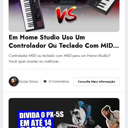
Em Home Studio Uso Um
Controlador Ou Teclado Com MIDI?
| Tudo Sobre Teclado Musical
Controlador MIDI ou teclado com MIDI para um Home Studio?
Você quer montar ou melhorar…
Consulte Mais Informação
Essias Souza
0 Comentários