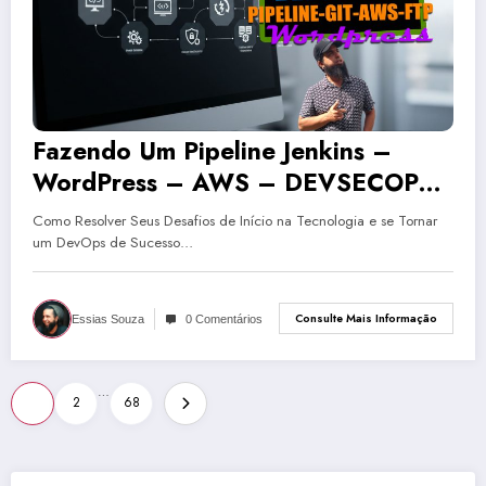
Fazendo Um Pipeline Jenkins –
WordPress – AWS – DEVSECOPS |
Tecnologia
Como Resolver Seus Desafios de Início na Tecnologia e se Tornar
um DevOps de Sucesso…
Consulte Mais Informação
Essias Souza
0 Comentários
Paginação
…
1
2
68
de
posts