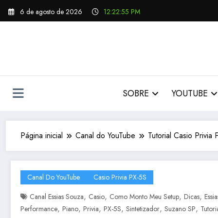
Pular
6 de agosto de 2026
12:22:55 PM
para
o
conteúdo
SOBRE
YOUTUBE
Página inicial
Canal do YouTube
Tutorial Casio Priv
Canal Do YouTube
Casio Privia PX-5S
,
,
,
,
Canal Essias Souza
Casio
Como Monto Meu Setup
Dicas
Essi
,
,
,
,
,
,
Performance
Piano
Privia
PX-5S
Sintetizador
Suzano SP
Tutori