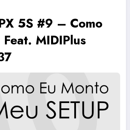
ia PX 5S #9 – Como
Feat. MIDIPlus
37