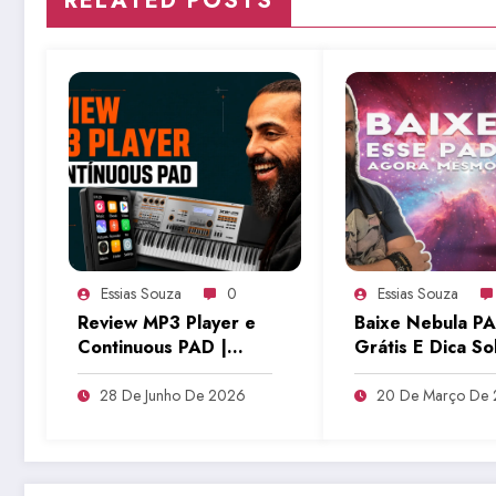
RELATED POSTS
Essias Souza
0
Essias Souza
Review MP3 Player e
Baixe Nebula P
Continuous PAD |
Grátis E Dica S
Tudo Sobre Teclado
Setup | Tudo So
Musical
Teclado Musical
28 De Junho De 2026
20 De Março De