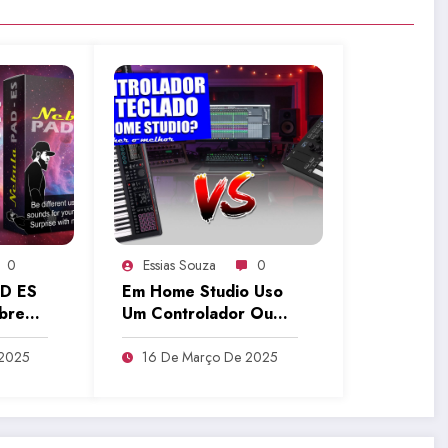
0
Essias Souza
0
AD ES
Em Home Studio Uso
obre
Um Controlador Ou
bre
Teclado Com MIDI? |
Tudo Sobre Teclado
 2025
16 De Março De 2025
Musical