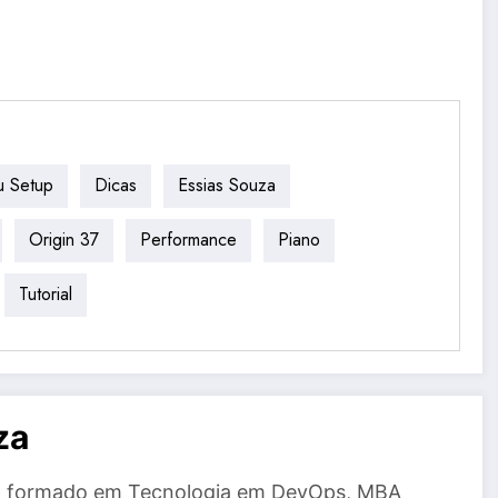
 Setup
Dicas
Essias Souza
Origin 37
Performance
Piano
Tutorial
za
a, formado em Tecnologia em DevOps, MBA