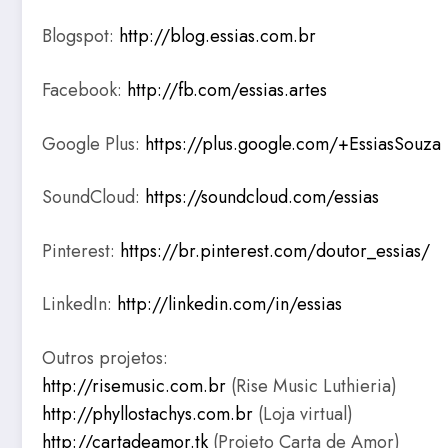
Blogspot:
http://blog.essias.com.br
Facebook:
http://fb.com/essias.artes
Google Plus:
https://plus.google.com/+EssiasSouza
SoundCloud:
https://soundcloud.com/essias
Pinterest:
https://br.pinterest.com/doutor_essias/
LinkedIn:
http://linkedin.com/in/essias
Outros projetos:
http://risemusic.com.br
(Rise Music Luthieria)
http://phyllostachys.com.br
(Loja virtual)
http://cartadeamor.tk
(Projeto Carta de Amor)