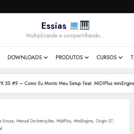
Essias
Multiplicando e compartilhando…
DOWNLOADS
PRODUTOS
CURSOS
T.
ia PX 5S #9 – Como Eu Monto Meu Setup Feat. MIDIPlus miniEngine
,
,
,
,
,
as Souza
Manual De Instruções
MidiPlus
MiniEngine
Origin 37
al