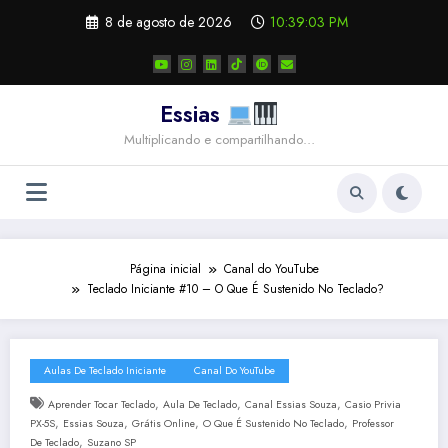
Pular
8 de agosto de 2026
10:39:03 PM
para
o
conteúdo
Essias
Multiplicando e compartilhando…
Página inicial
Canal do YouTube
Teclado Iniciante #10 – O Que É Sustenido No Teclado?
Aulas De Teclado Iniciante
Canal Do YouTube
,
,
,
Aprender Tocar Teclado
Aula De Teclado
Canal Essias Souza
Casio Privia
,
,
,
,
PX-5S
Essias Souza
Grátis Online
O Que É Sustenido No Teclado
Professor
,
De Teclado
Suzano SP