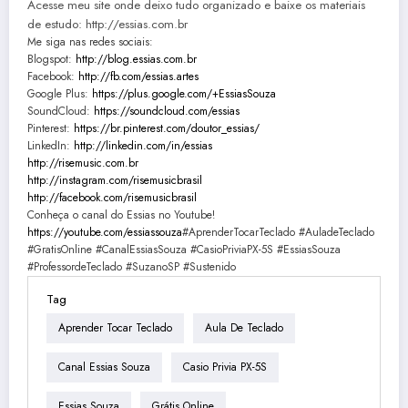
Acesse meu site onde deixo tudo organizado e baixe os materiais
de estudo: http://essias.com.br
Me siga nas redes sociais:
Blogspot:
http://blog.essias.com.br
Facebook:
http://fb.com/essias.artes
Google Plus:
https://plus.google.com/+EssiasSouza
SoundCloud:
https://soundcloud.com/essias
Pinterest:
https://br.pinterest.com/doutor_essias/
LinkedIn:
http://linkedin.com/in/essias
http://risemusic.com.br
http://instagram.com/risemusicbrasil
http://facebook.com/risemusicbrasil
Conheça o canal do Essias no Youtube!
https://youtube.com/essiassouza
#AprenderTocarTeclado #AuladeTeclado
#GratisOnline #CanalEssiasSouza #CasioPriviaPX-5S #EssiasSouza
#ProfessordeTeclado #SuzanoSP #Sustenido
Tag
Aprender Tocar Teclado
Aula De Teclado
Canal Essias Souza
Casio Privia PX-5S
Essias Souza
Grátis Online