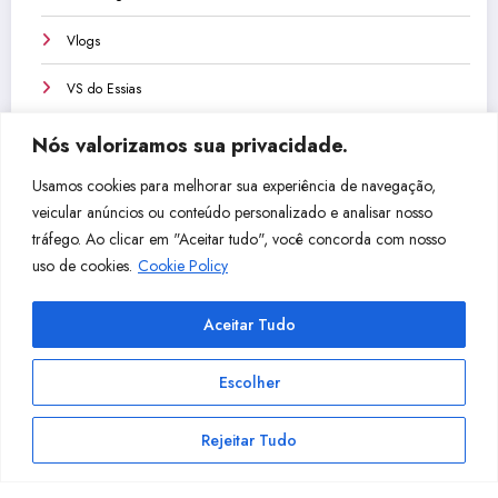
Vlogs
VS do Essias
Nós valorizamos sua privacidade.
Usamos cookies para melhorar sua experiência de navegação,
veicular anúncios ou conteúdo personalizado e analisar nosso
Não perca isso!
tráfego. Ao clicar em "Aceitar tudo", você concorda com nosso
uso de cookies.
Cookie Policy
Dicio
Qual
Qual
Com
Aceitar Tudo
nário
Cabo
Instr
o
de
Com
umen
Tocar
Escolher
Afina
prar
to
Tecla
ções
Para
Mais
do –
Rejeitar Tudo
Aber
Tecla
Fácil
Aula
Facebook
YouTube
Instagram
LinkedIn
Pinterest
tas –
do,
de
De