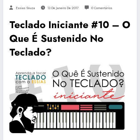
Essias Souza
13 De Janeiro De 2017
0 Comentários
Teclado Iniciante #10 – O
Que É Sustenido No
Teclado?