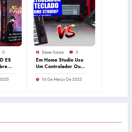
0
Essias Souza
0
AD ES
Em Home Studio Uso
obre
Um Controlador Ou
bre
Teclado Com MIDI? |
Tudo Sobre Teclado
 2025
16 De Março De 2025
Musical