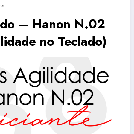
ios
lado – Hanon N.02
idade no Teclado)