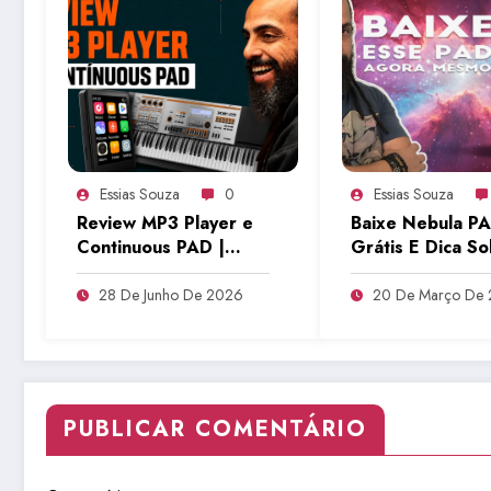
Essias Souza
0
Essias Souza
Review MP3 Player e
Baixe Nebula P
Continuous PAD |
Grátis E Dica S
Tudo Sobre Teclado
Setup | Tudo So
Musical
Teclado Musical
28 De Junho De 2026
20 De Março De
PUBLICAR COMENTÁRIO