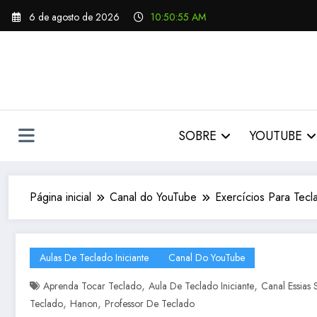
Pular
6 de agosto de 2026
10:50:57 AM
para
o
conteúdo
SOBRE
YOUTUBE
Página inicial
Canal do YouTube
Exercícios Para Tec
Aulas De Teclado Iniciante
Canal Do YouTube
,
,
Aprenda Tocar Teclado
Aula De Teclado Iniciante
Canal Essias
,
,
Teclado
Hanon
Professor De Teclado