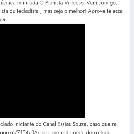
écnica intitulada O Pianista Virtuoso. Vem comigo,
sta ou tecladista”, mas seja o melhor! Aproveite essa
ula.
eclado iniciante do Canal Essias Souza, caso queira
ps://goo.gl/Z1T4e1Acesse meu site onde deixo tudo