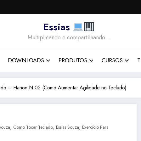
Essias
Multiplicando e compartilhando…
DOWNLOADS
PRODUTOS
CURSOS
T.
lado – Hanon N.02 (Como Aumentar Agilidade no Teclado)
,
,
,
 Souza
Como Tocar Teclado
Essias Souza
Exercício Para