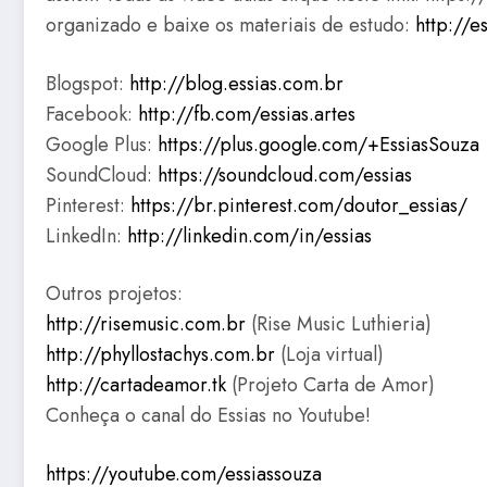
organizado e baixe os materiais de estudo:
http://e
Blogspot:
http://blog.essias.com.br
Facebook:
http://fb.com/essias.artes
Google Plus:
https://plus.google.com/+EssiasSouza
SoundCloud:
https://soundcloud.com/essias
Pinterest:
https://br.pinterest.com/doutor_essias/
LinkedIn:
http://linkedin.com/in/essias
Outros projetos:
http://risemusic.com.br
(Rise Music Luthieria)
http://phyllostachys.com.br
(Loja virtual)
http://cartadeamor.tk
(Projeto Carta de Amor)
Conheça o canal do Essias no Youtube!
https://youtube.com/essiassouza