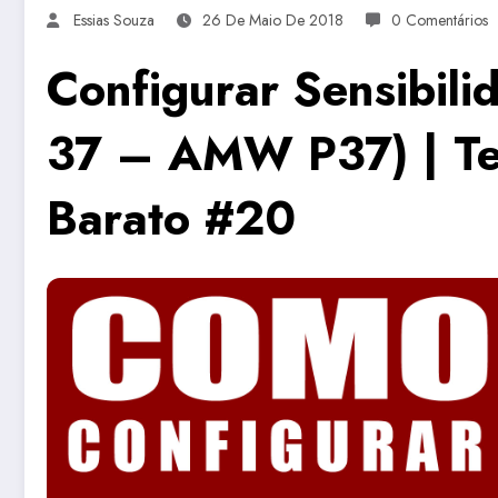
Essias Souza
26 De Maio De 2018
0 Comentários
Configurar Sensibili
37 – AMW P37) | Te
Barato #20