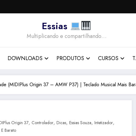
Essias
Multiplicando e compartilhando…
DOWNLOADS
PRODUTOS
CURSOS
T.
idade (MIDIPlus Origin 37 – AMW P37) | Teclado Musical Mais Ba
,
,
,
,
,
DIPlus Origin 37
Controlador
Dicas
Essias Souza
Intetizador
 E Barato