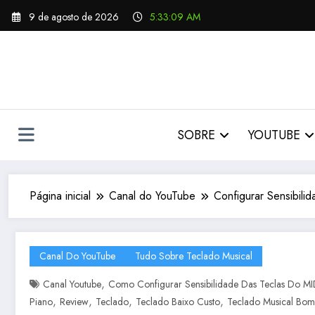
Pular
9 de agosto de 2026
5:33:10 AM
para
o
conteúdo
SOBRE
YOUTUBE
Página inicial
Canal do YouTube
Configurar Sensibil
Canal Do YouTube
Tudo Sobre Teclado Musical
,
Canal Youtube
Como Configurar Sensibilidade Das Teclas Do MI
,
,
,
,
Piano
Review
Teclado
Teclado Baixo Custo
Teclado Musical Bom