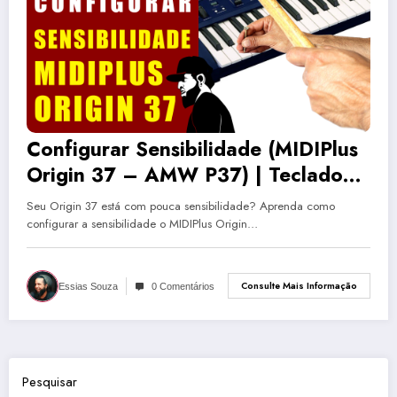
Configurar Sensibilidade (MIDIPlus
Origin 37 – AMW P37) | Teclado
Musical Mais Barato #20
Seu Origin 37 está com pouca sensibilidade? Aprenda como
configurar a sensibilidade o MIDIPlus Origin…
Consulte Mais Informação
Essias Souza
0 Comentários
Pesquisar