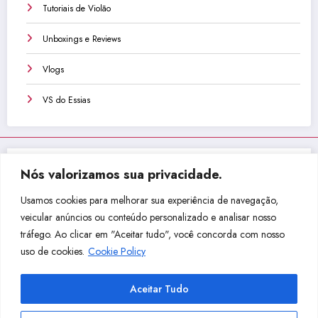
Tutoriais de Violão
Unboxings e Reviews
Vlogs
VS do Essias
Nós valorizamos sua privacidade.
Não perca isso!
Usamos cookies para melhorar sua experiência de navegação,
veicular anúncios ou conteúdo personalizado e analisar nosso
tráfego. Ao clicar em "Aceitar tudo", você concorda com nosso
Cake
Dicio
Qual
Qual
C
uso de cookies.
Cookie Policy
walk
nário
Cabo
Instr
o
By
de
Com
umen
T
Aceitar Tudo
Band
Afina
prar
to
T