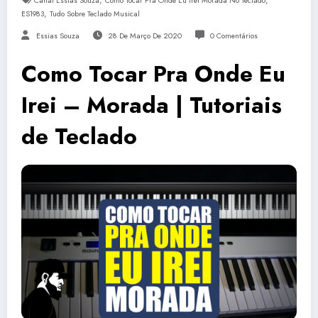
,
,
Canal Essias Souza
Como Tocar Pra Onde Eu Irei Morada No Teclado
,
ES1983
Tudo Sobre Teclado Musical
Essias Souza
28 De Março De 2020
0 Comentários
Como Tocar Pra Onde Eu
Irei – Morada | Tutoriais
de Teclado