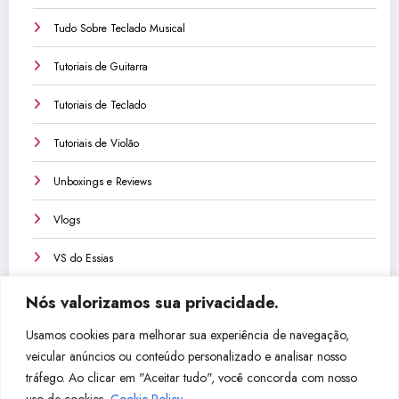
Tudo Sobre Teclado Musical
Tutoriais de Guitarra
Tutoriais de Teclado
Tutoriais de Violão
Unboxings e Reviews
Vlogs
VS do Essias
Nós valorizamos sua privacidade.
Usamos cookies para melhorar sua experiência de navegação,
veicular anúncios ou conteúdo personalizado e analisar nosso
Não perca isso!
tráfego. Ao clicar em "Aceitar tudo", você concorda com nosso
uso de cookies.
Cookie Policy