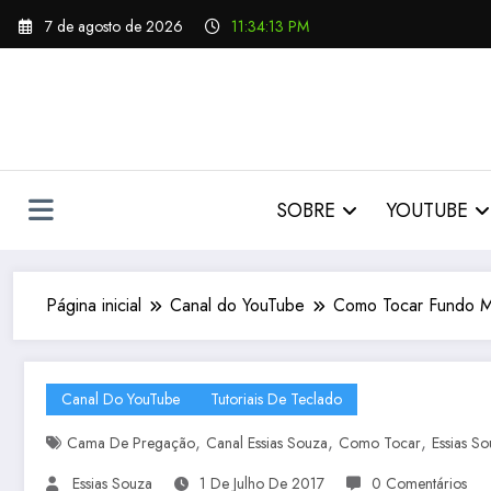
Pular
7 de agosto de 2026
11:34:15 PM
para
o
conteúdo
SOBRE
YOUTUBE
Página inicial
Canal do YouTube
Como Tocar Fundo Mu
Canal Do YouTube
Tutoriais De Teclado
,
,
,
Cama De Pregação
Canal Essias Souza
Como Tocar
Essias S
Essias Souza
1 De Julho De 2017
0 Comentários