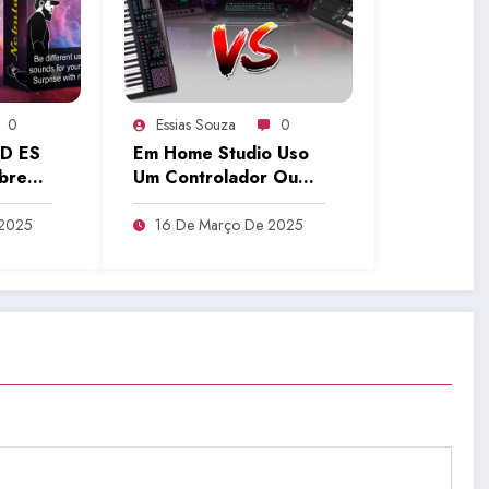
0
Essias Souza
0
AD ES
Em Home Studio Uso
obre
Um Controlador Ou
bre
Teclado Com MIDI? |
Tudo Sobre Teclado
 2025
16 De Março De 2025
Musical