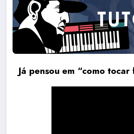
Já pensou em “como tocar 