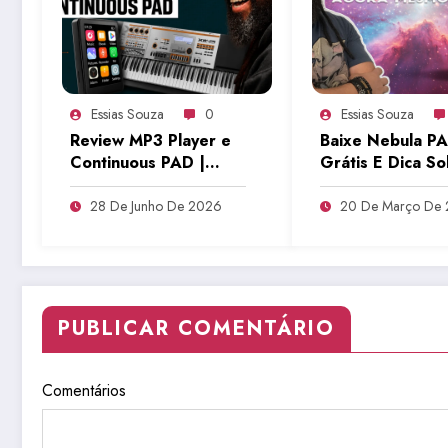
Essias Souza
0
Essias Souza
Review MP3 Player e
Baixe Nebula P
Continuous PAD |
Grátis E Dica S
Tudo Sobre Teclado
Setup | Tudo So
Musical
Teclado Musical
28 De Junho De 2026
20 De Março De
PUBLICAR COMENTÁRIO
Comentários