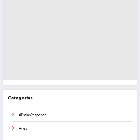
Categorias
#EssiasResponde
Artes