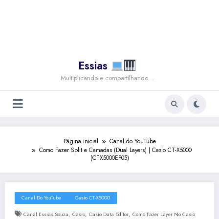
Essias
Multiplicando e compartilhando…
Página inicial
Canal do YouTube
Como Fazer Split e Camadas (Dual Layers) | Casio CT-X5000
(CTX5000EP05)
Canal Do YouTube
Casio CT-X5000
,
,
,
Canal Essias Souza
Casio
Casio Data Editor
Como Fazer Layer No Casio