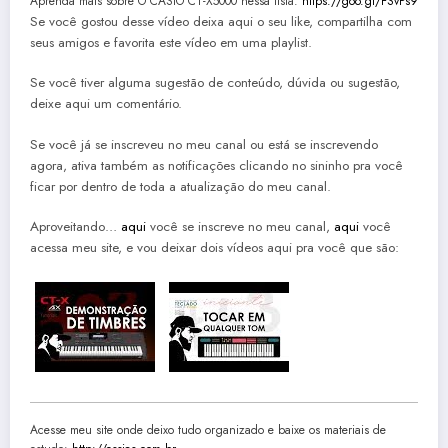
Aprenda mais sobre O CASIO CT-X5000 nessa lista:
https://goo.gl/FSvPs9
Se você gostou desse vídeo deixa aqui o seu like, compartilha com
seus amigos e favorita este vídeo em uma playlist.
Se você tiver alguma sugestão de conteúdo, dúvida ou sugestão,
deixe aqui um comentário.
Se você já se inscreveu no meu canal ou está se inscrevendo
agora, ativa também as notificações clicando no sininho pra você
ficar por dentro de toda a atualização do meu canal.
Aproveitando…
aqui
você se inscreve no meu canal,
aqui
você
acessa meu site, e vou deixar dois vídeos aqui pra você que são:
Acesse meu site onde deixo tudo organizado e baixe os materiais de