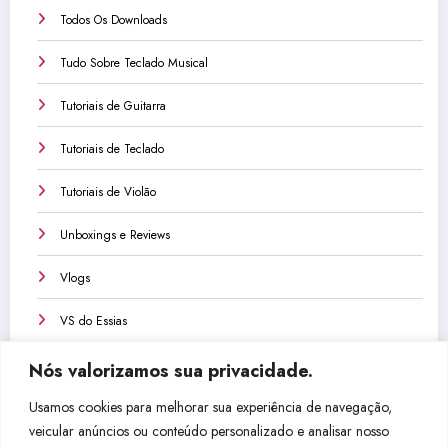
Todos Os Downloads
Tudo Sobre Teclado Musical
Tutoriais de Guitarra
Tutoriais de Teclado
Tutoriais de Violão
Unboxings e Reviews
Vlogs
VS do Essias
Nós valorizamos sua privacidade.
Usamos cookies para melhorar sua experiência de navegação,
veicular anúncios ou conteúdo personalizado e analisar nosso
Não perca isso!