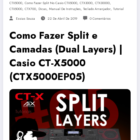
,
,
,
,
CTX5000
Como Fazer Split No Casio CTX5000
CTX3000
CTX30000
,
,
,
,
,
CTX5000
CTX700
Dicas
Manual De Instruções
Teclado Arranjador
Tutorial
Essias Souza
22 De Abril De 2019
0 Comentários
Como Fazer Split e
Camadas (Dual Layers) |
Casio CT-X5000
(CTX5000EP05)