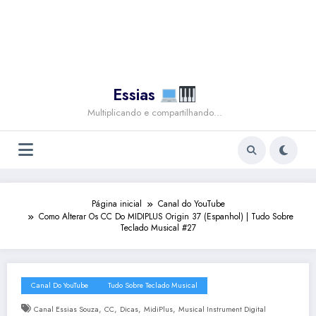
Essias
Multiplicando e compartilhando…
Página inicial
Canal do YouTube
Como Alterar Os CC Do MIDIPLUS Origin 37 (Espanhol) | Tudo Sobre
Teclado Musical #27
Canal Do YouTube
Tudo Sobre Teclado Musical
,
,
,
,
Canal Essias Souza
CC
Dicas
MidiPlus
Musical Instrument Digital