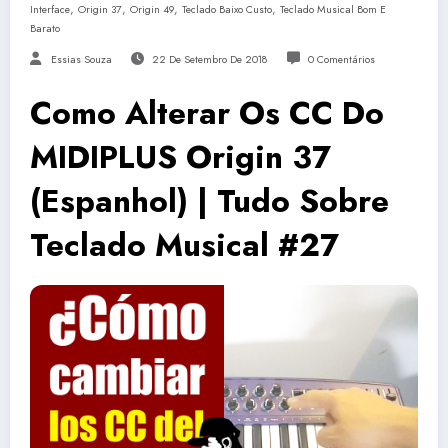
,
,
,
,
Interface
Origin 37
Origin 49
Teclado Baixo Custo
Teclado Musical Bom E
Barato
Essias Souza
22 De Setembro De 2018
0 Comentários
Como Alterar Os CC Do
MIDIPLUS Origin 37
(Espanhol) | Tudo Sobre
Teclado Musical #27