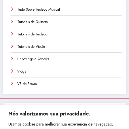
Tudo Sobre Teclado Musical
Tutoriais de Guitarra
Tutoriais de Teclado
Tutoriais de Violão
Unboxings e Reviews
Vlogs
VS do Essias
Nós valorizamos sua privacidade.
Não perca isso!
Usamos cookies para melhorar sua experiência de navegação,