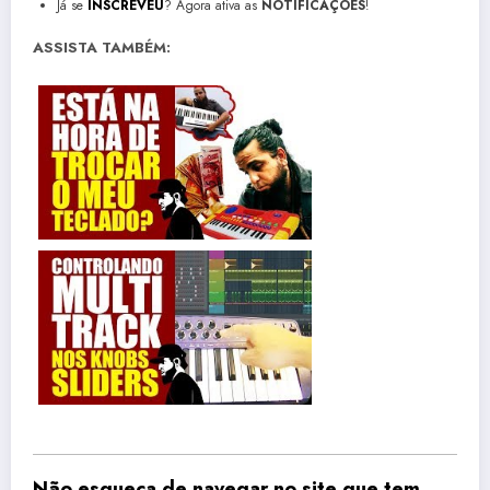
Já se
INSCREVEU
? Agora ativa as
NOTIFICAÇÕES
!
ASSISTA TAMBÉM:
Não esqueça de navegar no site que tem