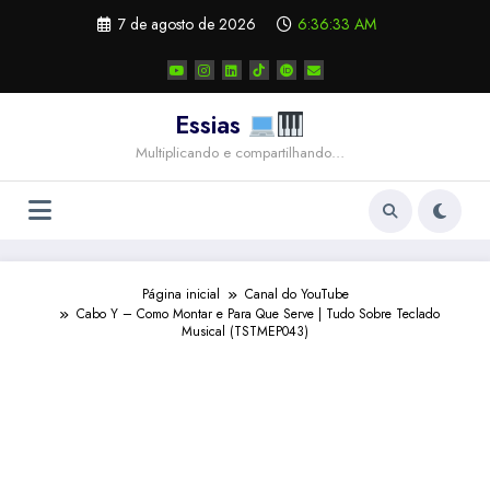
Pular
7 de agosto de 2026
6:36:34 AM
para
o
conteúdo
Essias
Multiplicando e compartilhando…
Página inicial
Canal do YouTube
Cabo Y – Como Montar e Para Que Serve | Tudo Sobre Teclado
Musical (TSTMEP043)