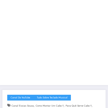
Canal Do YouTube
Tudo Sobre Teclado Musical
,
,
,
Canal Essias Souza
Como Montar Um Cabo Y
Para Quê Serve Cabo Y