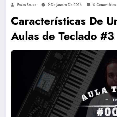
Essias Souza
9 De Janeiro De 2016
0 Comentários
Características De U
Aulas de Teclado #3