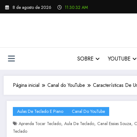
Pular
8 de agosto de 2026
11:30:33 AM
para
o
conteúdo
SOBRE
YOUTUBE
Página inicial
Canal do YouTube
Características De U
Aulas De Teclado E Piano
Canal Do YouTube
,
,
,
Aprenda Tocar Teclado
Aula De Teclado
Canal Essias Souza
C
Teclado