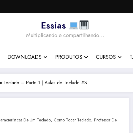
Essias
Multiplicando e compartilhando…
DOWNLOADS
PRODUTOS
CURSOS
T.
m Teclado – Parte 1 | Aulas de Teclado #3
,
,
aracterísticas De Um Teclado
Como Tocar Teclado
Professor De