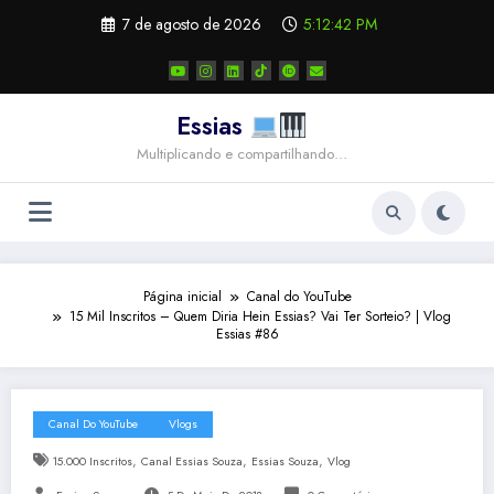
Pular
7 de agosto de 2026
5:12:43 PM
para
o
conteúdo
Essias
Multiplicando e compartilhando…
Página inicial
Canal do YouTube
15 Mil Inscritos – Quem Diria Hein Essias? Vai Ter Sorteio? | Vlog
Essias #86
Canal Do YouTube
Vlogs
,
,
,
15.000 Inscritos
Canal Essias Souza
Essias Souza
Vlog