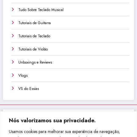
Tudo Sobre Teclado Musical
Tutoriais de Guitarra
Tutoriais de Teclado
Tutoriais de Violão
Unboxings e Reviews
Vlogs
VS do Essias
Nós valorizamos sua privacidade.
Não perca isso!
Usamos cookies para melhorar sua experiência de navegação,