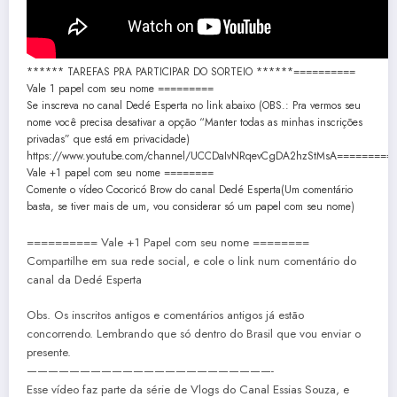
****** TAREFAS PRA PARTICIPAR DO SORTEIO ******==========
Vale 1 papel com seu nome =========
Se inscreva no canal Dedé Esperta no link abaixo (OBS.: Pra vermos seu
nome você precisa desativar a opção “Manter todas as minhas inscrições
privadas” que está em privacidade)
https://www.youtube.com/channel/UCCDaIvNRqevCgDA2hzStMsA=========
Vale +1 papel com seu nome ========
Comente o vídeo Cocoricó Brow do canal Dedé Esperta(Um comentário
basta, se tiver mais de um, vou considerar só um papel com seu nome)
========== Vale +1 Papel com seu nome ========
Compartilhe em sua rede social, e cole o link num comentário do
canal da Dedé Esperta
Obs. Os inscritos antigos e comentários antigos já estão
concorrendo. Lembrando que só dentro do Brasil que vou enviar o
presente.
———————————————————————-
Esse vídeo faz parte da série de Vlogs do Canal Essias Souza, e