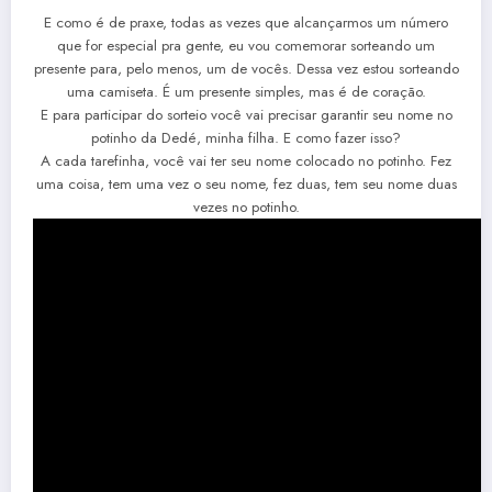
E como é de praxe, todas as vezes que alcançarmos um número
que for especial pra gente, eu vou comemorar sorteando um
presente para, pelo menos, um de vocês. Dessa vez estou sorteando
uma camiseta. É um presente simples, mas é de coração.
E para participar do sorteio você vai precisar garantir seu nome no
potinho da Dedé, minha filha. E como fazer isso?
A cada tarefinha, você vai ter seu nome colocado no potinho. Fez
uma coisa, tem uma vez o seu nome, fez duas, tem seu nome duas
vezes no potinho.