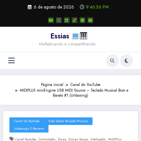
Pular
6 de agosto de 2026
9:46:56 PM
para
o
conteúdo
Essias
Multiplicando e compartilhando…
Página inicial
Canal do YouTube
MIDIPLUS miniEngine USB MIDI Source – Teclado Musical Bom e
Barato #1 (Unboxing)
Canal Do YouTube
Tudo Sobre Teclado Musical
Unboxings E Reviews
,
,
,
,
,
Canal Youtube
Controlador
Dicas
Essias Souza
Intetizador
MIDIPlus