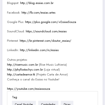
Blogspot:
http://blog.essias.com.br
Facebook:
http://fb.com/essias.artes
Google Plus:
https://plus.google.com/+EssiasSouza
SoundCloud:
https://soundcloud.com/essias
Pinterest:
https://br.pinterest.com/doutor_essias/
LinkedIn:
http://linkedin.com/in/essias
Outros projetos:
http://risemusic.com.br
(Rise Music Luthieria)
http://phyllostachys.com.br
(Loja virtual)
http://cartadeamor.tk
(Projeto Carta de Amor)
Conheça o canal do Essias no Youtube!
https://youtube.com/essiassouza
Tag
Canal Youtube
Controlador
Dicas