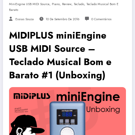
,
,
,
,
MiniEngine USB MIDI Source
Piano
Review
Teclado
Teclado Musical Bom E
Barato
Essias Souza
10 De Setembro De 2016
0 Comentários
MIDIPLUS miniEngine
USB MIDI Source –
Teclado Musical Bom e
Barato #1 (Unboxing)