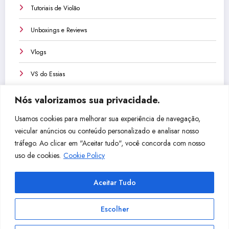
Tutoriais de Violão
Unboxings e Reviews
Vlogs
VS do Essias
Nós valorizamos sua privacidade.
Usamos cookies para melhorar sua experiência de navegação,
veicular anúncios ou conteúdo personalizado e analisar nosso
Não perca isso!
tráfego. Ao clicar em "Aceitar tudo", você concorda com nosso
uso de cookies.
Cookie Policy
ke
Dicio
Qual
Qual
Com
Aceitar Tudo
lk
nário
Cabo
Instr
o
de
Com
umen
Toca
Escolher
nd
Afina
prar
to
Tecl