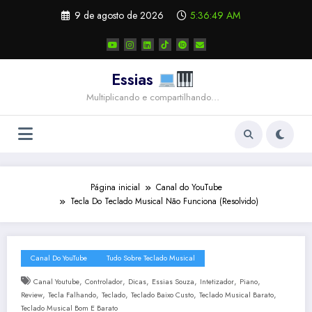
Pular
9 de agosto de 2026
5:36:49 AM
para
o
conteúdo
Essias
Multiplicando e compartilhando…
Página inicial
Canal do YouTube
Tecla Do Teclado Musical Não Funciona (Resolvido)
Canal Do YouTube
Tudo Sobre Teclado Musical
,
,
,
,
,
,
Canal Youtube
Controlador
Dicas
Essias Souza
Intetizador
Piano
,
,
,
,
,
Review
Tecla Falhando
Teclado
Teclado Baixo Custo
Teclado Musical Barato
Teclado Musical Bom E Barato