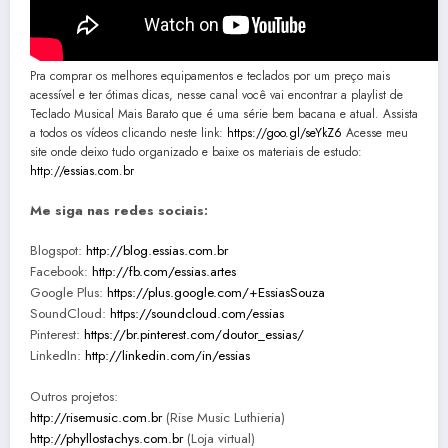
Pra comprar os melhores equipamentos e teclados por um preço mais
acessível e ter ótimas dicas, nesse canal você vai encontrar a playlist de
Teclado Musical Mais Barato que é uma série bem bacana e atual. Assista
a todos os vídeos clicando neste link:
https://goo.gl/seYkZ6
Acesse meu
site onde deixo tudo organizado e baixe os materiais de estudo:
http://essias.com.br
Me siga nas redes sociais:
Blogspot:
http://blog.essias.com.br
Facebook:
http://fb.com/essias.artes
Google Plus:
https://plus.google.com/+EssiasSouza
SoundCloud:
https://soundcloud.com/essias
Pinterest:
https://br.pinterest.com/doutor_essias/
LinkedIn:
http://linkedin.com/in/essias
Outros projetos:
http://risemusic.com.br
(Rise Music Luthieria)
http://phyllostachys.com.br
(Loja virtual)