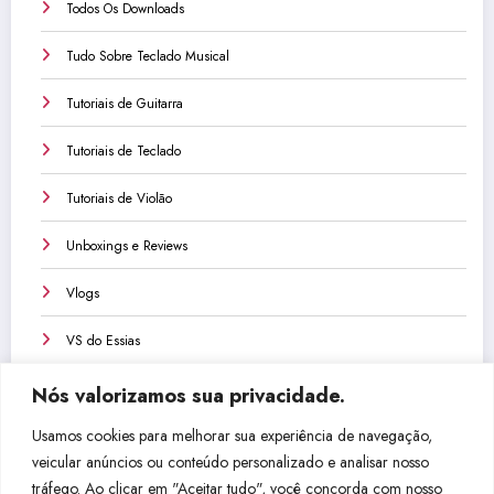
Todos Os Downloads
Tudo Sobre Teclado Musical
Tutoriais de Guitarra
Tutoriais de Teclado
Tutoriais de Violão
Unboxings e Reviews
Vlogs
VS do Essias
Nós valorizamos sua privacidade.
Usamos cookies para melhorar sua experiência de navegação,
veicular anúncios ou conteúdo personalizado e analisar nosso
Não perca isso!
tráfego. Ao clicar em "Aceitar tudo", você concorda com nosso