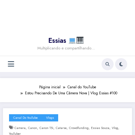
Essias
Multiplicando e compartilhando…
Página inicial
Canal do YouTube
Estou Precisando De Uma Câmera Nova | Vlog Essias #100
Canal Do YouTube
Vlogs
,
,
,
,
,
,
,
Camera
Canon
Canon T5i
Catarse
Crowdfunding
Essias Souza
Vlog
YouTuber