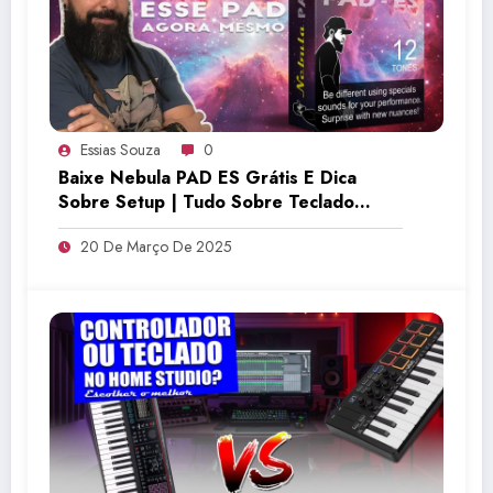
Essias Souza
0
Baixe Nebula PAD ES Grátis E Dica
Sobre Setup | Tudo Sobre Teclado
Musical
20 De Março De 2025