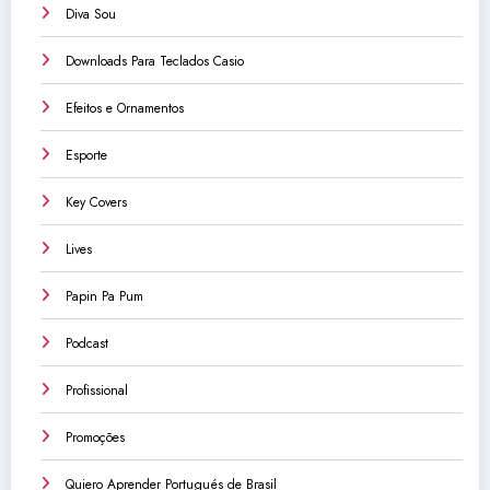
Diva Sou
Downloads Para Teclados Casio
Efeitos e Ornamentos
Esporte
Key Covers
Lives
Papin Pa Pum
Podcast
Profissional
Promoções
Quiero Aprender Portugués de Brasil