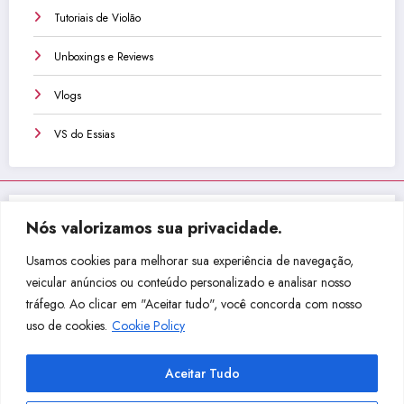
Tutoriais de Violão
Unboxings e Reviews
Vlogs
VS do Essias
Nós valorizamos sua privacidade.
Não perca isso!
Usamos cookies para melhorar sua experiência de navegação,
veicular anúncios ou conteúdo personalizado e analisar nosso
tráfego. Ao clicar em "Aceitar tudo", você concorda com nosso
Com
Não
Sou
Com
uso de cookies.
Cookie Policy
o
Com
Inicia
o
Fazer
pre
nte,
Troc
Aceitar Tudo
Live
Uma
Preci
ar De