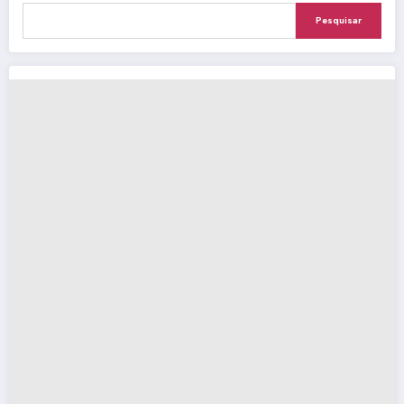
Pesquisar