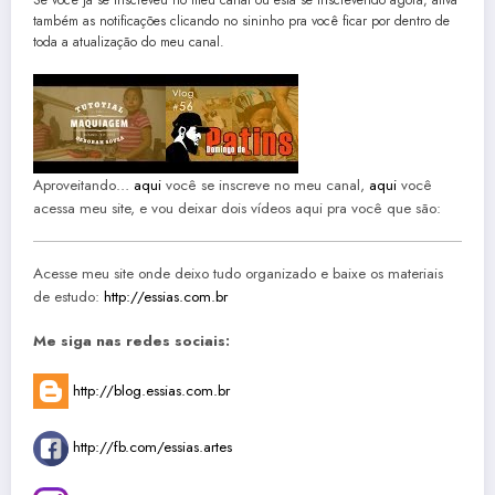
também as notificações clicando no sininho pra você ficar por dentro de
toda a atualização do meu canal.
Aproveitando…
aqui
você se inscreve no meu canal,
aqui
você
acessa meu site, e vou deixar dois vídeos aqui pra você que são:
Acesse meu site onde deixo tudo organizado e baixe os materiais
de estudo:
http://essias.com.br
Me siga nas redes sociais:
http://blog.essias.com.br
http://fb.com/essias.artes