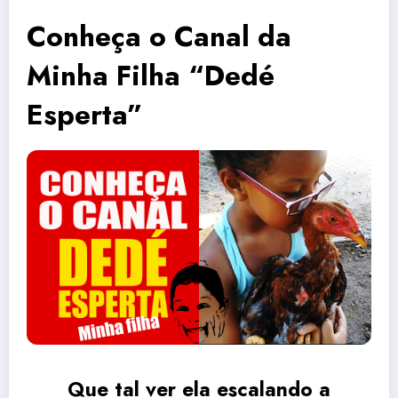
Conheça o Canal da
Minha Filha “Dedé
Esperta”
Que tal ver ela escalando a