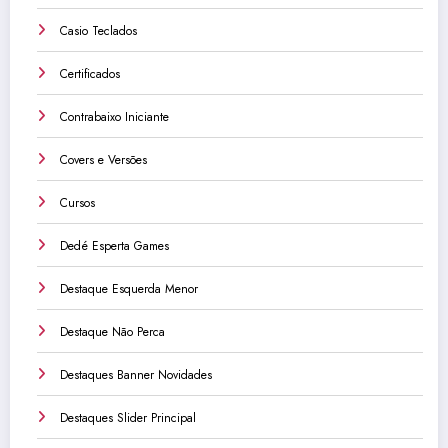
Casio Teclados
Certificados
Contrabaixo Iniciante
Covers e Versões
Cursos
Dedé Esperta Games
Destaque Esquerda Menor
Destaque Não Perca
Destaques Banner Novidades
Destaques Slider Principal