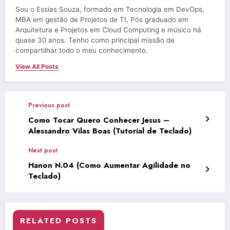
Sou o Essias Souza, formado em Tecnologia em DevOps,
MBA em gestão de Projetos de TI, Pós graduado em
Arquitetura e Projetos em Cloud Computing e músico há
quase 30 anos. Tenho como principal missão de
compartilhar todo o meu conhecimento.
View All Posts
Previous post
Como Tocar Quero Conhecer Jesus –
Alessandro Vilas Boas (Tutorial de Teclado)
Next post
Hanon N.04 (Como Aumentar Agilidade no
Teclado)
RELATED POSTS