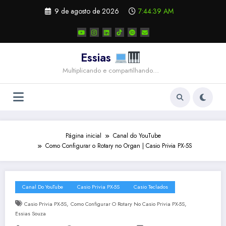
Pular
9 de agosto de 2026
7:44:39 AM
para
o
conteúdo
Essias
Multiplicando e compartilhando…
Página inicial
Canal do YouTube
Como Configurar o Rotary no Organ | Casio Privia PX-5S
Canal Do YouTube
Casio Privia PX-5S
Casio Teclados
,
,
Casio Privia PX-5S
Como Configurar O Rotary No Casio Privia PX-5S
Essias Souza