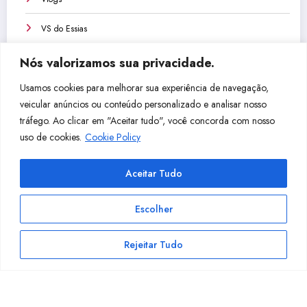
VS do Essias
Nós valorizamos sua privacidade.
Usamos cookies para melhorar sua experiência de navegação,
veicular anúncios ou conteúdo personalizado e analisar nosso
Não perca isso!
tráfego. Ao clicar em "Aceitar tudo", você concorda com nosso
uso de cookies.
Cookie Policy
Cake
Dicio
Qual
Qual
Aceitar Tudo
walk
nário
Cabo
Instr
By
de
Com
umen
Escolher
Band
Afina
prar
to
Lab
ções
Para
Mais
Rejeitar Tudo
Dow
Aber
Tecla
Fácil
Facebook
YouTube
Instagram
LinkedIn
Pinterest
nloa
tas –
do,
de
Essias Souza @ 2024 - Todos os direitos reservados. | Powered By
SpiceThemes
d
Open
Violã
Tocar