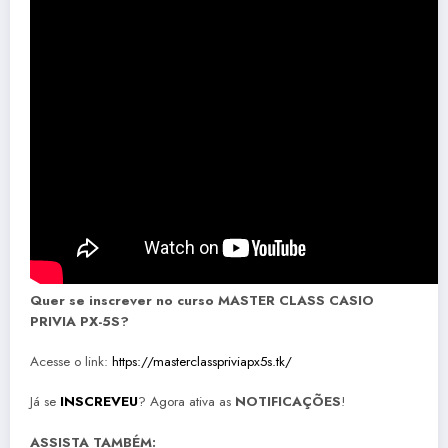
Quer se inscrever no curso MASTER CLASS CASIO
PRIVIA PX-5S?
Acesse o link:
https://masterclasspriviapx5s.tk/
Já se
INSCREVEU
? Agora ativa as
NOTIFICAÇÕES
!
ASSISTA TAMBÉM: