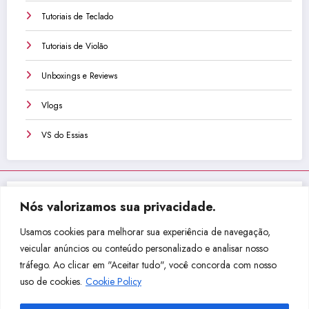
Tutoriais de Teclado
Tutoriais de Violão
Unboxings e Reviews
Vlogs
VS do Essias
Nós valorizamos sua privacidade.
Não perca isso!
Usamos cookies para melhorar sua experiência de navegação,
veicular anúncios ou conteúdo personalizado e analisar nosso
tráfego. Ao clicar em "Aceitar tudo", você concorda com nosso
Sou
Com
Usan
Cake
uso de cookies.
Cookie Policy
Inicia
o
do
walk