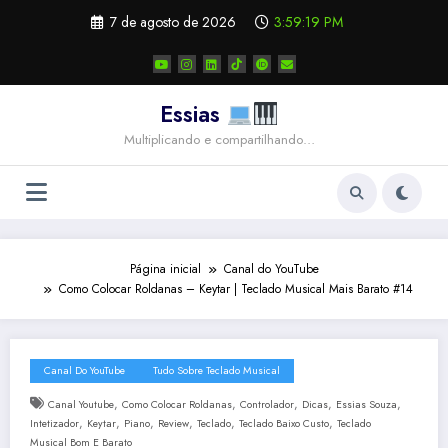
Pular
7 de agosto de 2026
3:59:20 PM
para
o
conteúdo
Essias
Multiplicando e compartilhando…
Página inicial
Canal do YouTube
Como Colocar Roldanas – Keytar | Teclado Musical Mais Barato #14
Canal Do YouTube
Tudo Sobre Teclado Musical
,
,
,
,
,
Canal Youtube
Como Colocar Roldanas
Controlador
Dicas
Essias Souza
,
,
,
,
,
,
Intetizador
Keytar
Piano
Review
Teclado
Teclado Baixo Custo
Teclado
Musical Bom E Barato