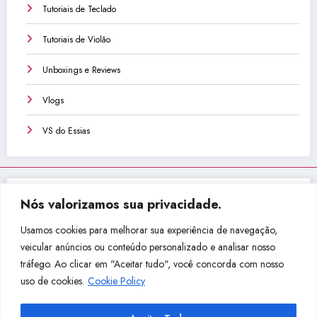
Tutoriais de Teclado
Tutoriais de Violão
Unboxings e Reviews
Vlogs
VS do Essias
Nós valorizamos sua privacidade.
Não perca isso!
Usamos cookies para melhorar sua experiência de navegação,
veicular anúncios ou conteúdo personalizado e analisar nosso
tráfego. Ao clicar em "Aceitar tudo", você concorda com nosso
Com
Não
Sou
Com
uso de cookies.
Cookie Policy
o
Com
Inicia
o
Fazer
pre
nte,
Troc