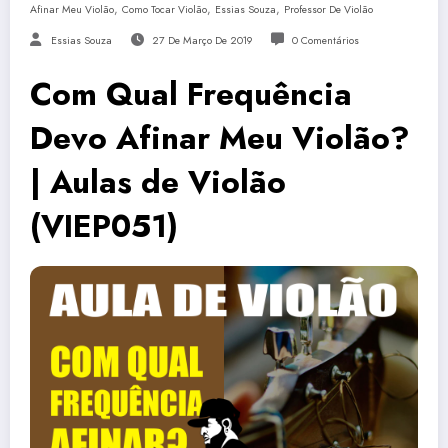
,
,
,
Afinar Meu Violão
Como Tocar Violão
Essias Souza
Professor De Violão
Essias Souza
27 De Março De 2019
0 Comentários
Com Qual Frequência
Devo Afinar Meu Violão?
| Aulas de Violão
(VIEP051)