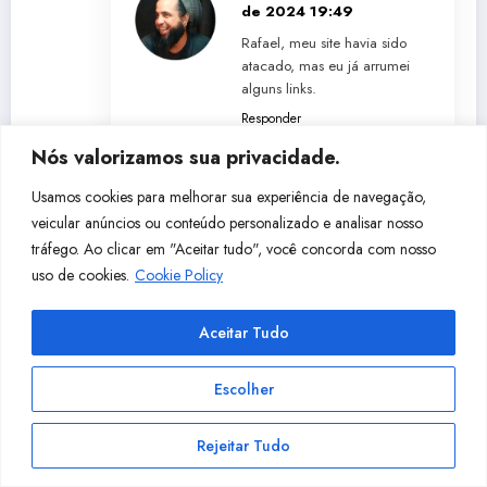
de 2024 19:49
Rafael, meu site havia sido
atacado, mas eu já arrumei
alguns links.
Responder
Nós valorizamos sua privacidade.
Usamos cookies para melhorar sua experiência de navegação,
Jonathan
28 de maio de 2024
veicular anúncios ou conteúdo personalizado e analisar nosso
10:42
tráfego. Ao clicar em "Aceitar tudo", você concorda com nosso
Bom dia Essias, estou tentando acessar o
uso de cookies.
Cookie Policy
drive porém pede acesso, se puder libera
eu ai eheheh
Aceitar Tudo
Responder
Escolher
Rejeitar Tudo
Essias Souza
5 de junho
de 2024 19:24