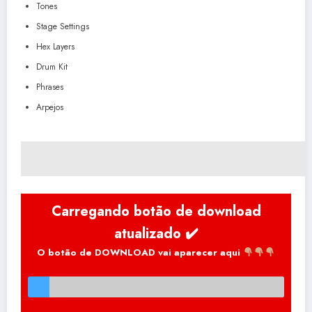
Tones
Stage Settings
Hex Layers
Drum Kit
Phrases
Arpejos
O botão de DOWNLOAD vai aparecer aqui
Quase lá!