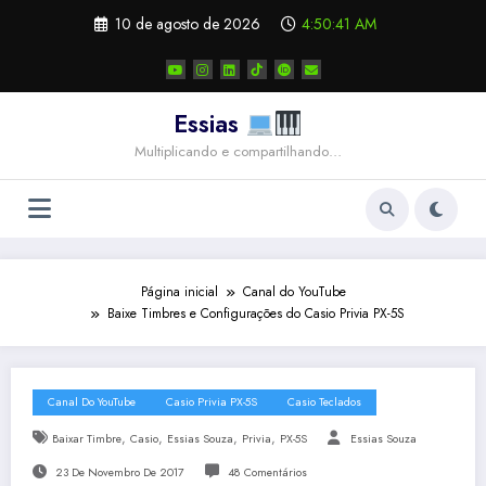
Pular
10 de agosto de 2026
4:50:42 AM
para
o
conteúdo
Essias
Multiplicando e compartilhando…
Página inicial
Canal do YouTube
Baixe Timbres e Configurações do Casio Privia PX-5S
Canal Do YouTube
Casio Privia PX-5S
Casio Teclados
,
,
,
,
Baixar Timbre
Casio
Essias Souza
Privia
PX-5S
Essias Souza
23 De Novembro De 2017
48 Comentários