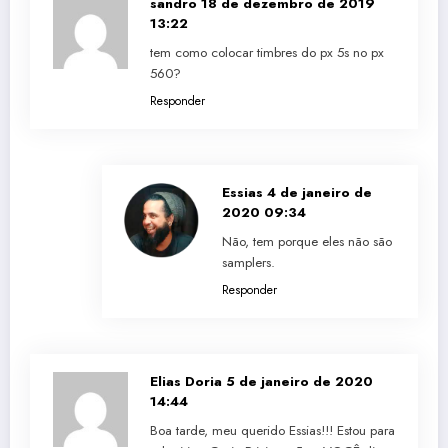
sandro
18 de dezembro de 2019
13:22
tem como colocar timbres do px 5s no px
560?
Responder
Essias
4 de janeiro de
2020 09:34
Não, tem porque eles não são
samplers.
Responder
Elias Doria
5 de janeiro de 2020
14:44
Boa tarde, meu querido Essias!!! Estou para