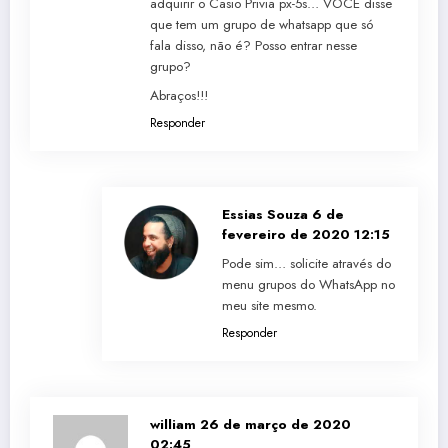
adquirir o Casio Privia px-5s… VOCÊ disse
que tem um grupo de whatsapp que só
fala disso, não é? Posso entrar nesse
grupo?
Abraços!!!
Responder
Essias Souza
6 de
fevereiro de 2020 12:15
Pode sim… solicite através do
menu grupos do WhatsApp no
meu site mesmo.
Responder
william
26 de março de 2020
02:45