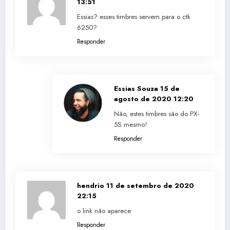
13:51
Essias? esses timbres servem para o ctk
6250?
Responder
Essias Souza
15 de
agosto de 2020 12:20
Não, estes timbres são do PX-
5S mesmo!
Responder
hendrio
11 de setembro de 2020
22:15
o link não aparece
Responder