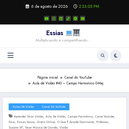
Pular
6 de agosto de 2026
2:33:06 PM
para
o
conteúdo
Essias
Multiplicando e compartilhando…
Página inicial
Canal do YouTube
Aula de Violão #40 – Campo Harmonico GMaj
Aulas De Violão
Canal Do YouTube
,
,
,
,
Aprender Tocar Violão
Aula De Violão
Campo Harmônico
Canal Youtube
,
,
,
,
,
Dica
Essias Souza
Grátis Online
O Que É Acorde Dominante
Professor
,
,
Suzano SP
Tocar Música De Ouvido
Violão