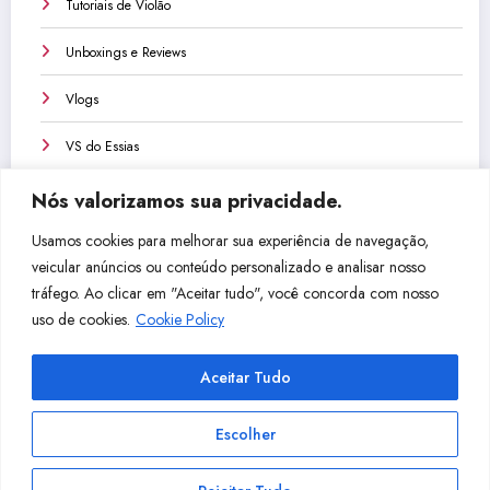
Tutoriais de Violão
Unboxings e Reviews
Vlogs
VS do Essias
Nós valorizamos sua privacidade.
Usamos cookies para melhorar sua experiência de navegação,
veicular anúncios ou conteúdo personalizado e analisar nosso
Não perca isso!
tráfego. Ao clicar em "Aceitar tudo", você concorda com nosso
uso de cookies.
Cookie Policy
Dicio
Qual
Qual
Com
Aceitar Tudo
nário
Cabo
Instr
o
de
Com
umen
Tocar
Escolher
Afina
prar
to
Tecla
ções
Para
Mais
do –