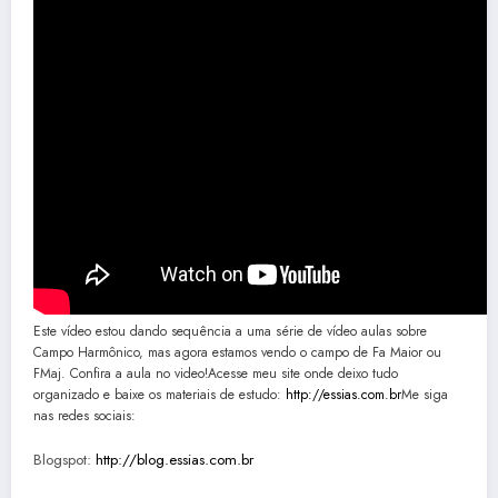
Este vídeo estou dando sequência a uma série de vídeo aulas sobre
Campo Harmônico, mas agora estamos vendo o campo de Fa Maior ou
FMaj. Confira a aula no video!Acesse meu site onde deixo tudo
organizado e baixe os materiais de estudo:
http://essias.com.br
Me siga
nas redes sociais:
Blogspot:
http://blog.essias.com.br