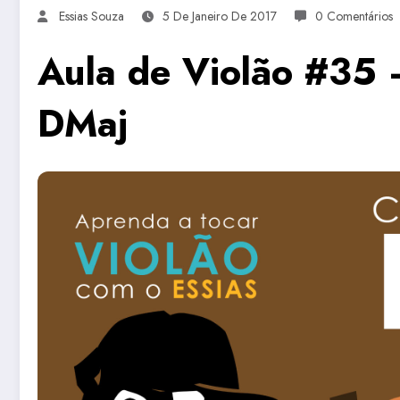
Essias Souza
5 De Janeiro De 2017
0 Comentários
Aula de Violão #35
DMaj