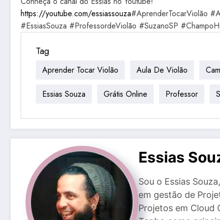
Conheça o canal do Essias no Youtube!
https://youtube.com/essiassouza
#AprenderTocarViolão #A
#EssiasSouza #ProfessordeViolão #SuzanoSP #ChampoH
Tag
Aprender Tocar Violão
Aula De Violão
Cam
Essias Souza
Grátis Online
Professor
Essias Sou
Sou o Essias Souz
em gestão de Proje
Projetos em Cloud 