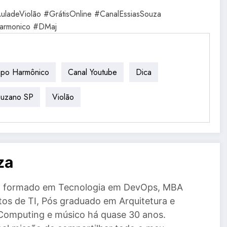
uladeViolão #GrátisOnline #CanalEssiasSouza
armonico #DMaj
po Harmônico
Canal Youtube
Dica
Suzano SP
Violão
za
a, formado em Tecnologia em DevOps, MBA
tos de TI, Pós graduado em Arquitetura e
Computing e músico há quase 30 anos.