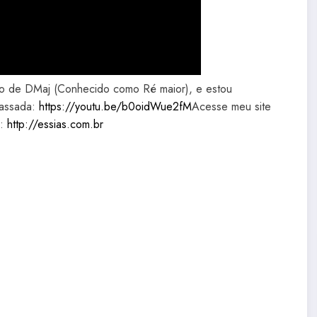
co de DMaj (Conhecido como Ré maior), e estou
passada:
https://youtu.be/b0oidWue2fM
Acesse meu site
o:
http://essias.com.br