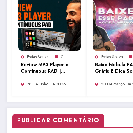
Essias Souza
0
Essias Souza
Review MP3 Player e
Baixe Nebula P
Continuous PAD |
Grátis E Dica S
Tudo Sobre Teclado
Setup | Tudo So
Musical
Teclado Musical
28 De Junho De 2026
20 De Março De
PUBLICAR COMENTÁRIO