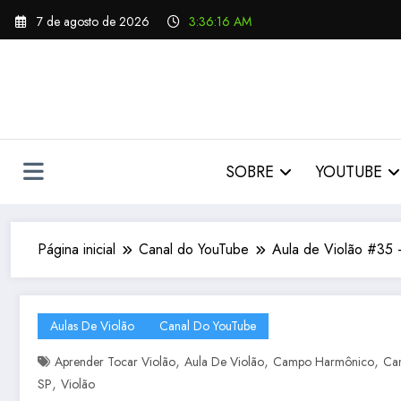
Pular
7 de agosto de 2026
3:36:17 AM
para
o
conteúdo
SOBRE
YOUTUBE
Página inicial
Canal do YouTube
Aula de Violão #35
Aulas De Violão
Canal Do YouTube
,
,
,
Aprender Tocar Violão
Aula De Violão
Campo Harmônico
Can
,
SP
Violão