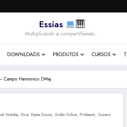
Essias
Multiplicando e compartilhando…
DOWNLOADS
PRODUTOS
CURSOS
T.
 – Campo Harmonico DMaj
,
,
,
,
,
al Youtube
Dica
Essias Souza
Grátis Online
Professor
Suzano