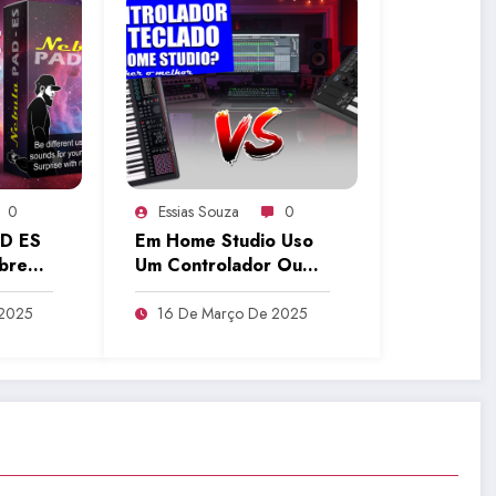
0
Essias Souza
0
AD ES
Em Home Studio Uso
obre
Um Controlador Ou
bre
Teclado Com MIDI? |
Tudo Sobre Teclado
 2025
16 De Março De 2025
Musical