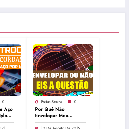
0
Essias Souza
0
de Aço
Por Quê Não
ylon
Envelopar Meu
 Nos
Violão? | Aulas de
De
Violão (VIEP054)
021
10 De Agosto De 2019