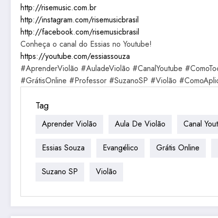
http://risemusic.com.br
http://instagram.com/risemusicbrasil
http://facebook.com/risemusicbrasil
Conheça o canal do Essias no Youtube!
https://youtube.com/essiassouza
#AprenderViolão #AuladeViolão #CanalYoutube #ComoToc
#GrátisOnline #Professor #SuzanoSP #Violão #ComoApli
Tag
Aprender Violão
Aula De Violão
Canal You
Essias Souza
Evangélico
Grátis Online
Suzano SP
Violão