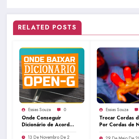
RELATED POSTS
Essias Souza
0
Essias Souza
Onde Conseguir
Trocar Cordas 
Dicionário de Acordes
Por Cordas de N
e Afinação Open G |
– Pode? (Dores
13 De Novembro De 2
Aulas De Violão
Dedos) | Aulas 
29 De Maio De 2