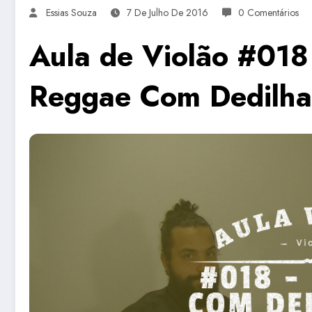
Essias Souza
7 De Julho De 2016
0 Comentários
Aula de Violão #01
Reggae Com Dedilh