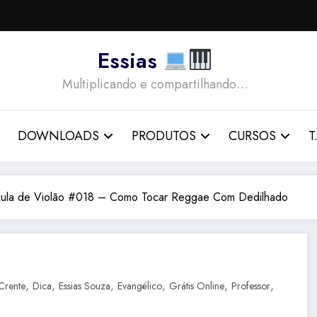
Essias
Multiplicando e compartilhando…
DOWNLOADS
PRODUTOS
CURSOS
T.
ula de Violão #018 – Como Tocar Reggae Com Dedilhado
,
,
,
,
,
,
Crente
Dica
Essias Souza
Evangélico
Grátis Online
Professor