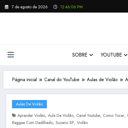
Pular
7 de agosto de 2026
12:46:08 PM
para
o
conteúdo
SOBRE
YOUTUBE
Página inicial
Canal do YouTube
Aulas de Violão
A
Aulas De Violão
,
,
,
,
Aprender Violão
Aula De Violão
Canal Youtube
Como Tocar
,
,
Reggae Com Dedilhado
Suzano SP
Violão