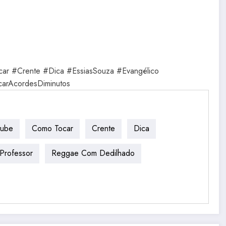
ar #Crente #Dica #EssiasSouza #Evangélico
carAcordesDiminutos
tube
Como Tocar
Crente
Dica
Professor
Reggae Com Dedilhado