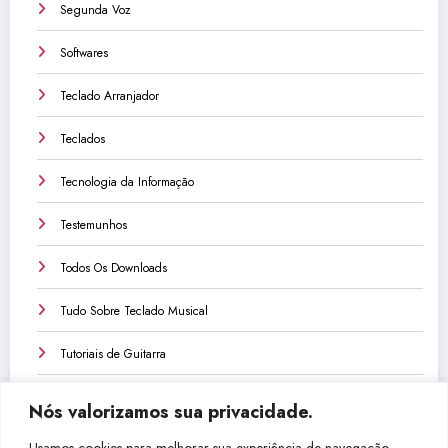
Segunda Voz
Softwares
Teclado Arranjador
Teclados
Tecnologia da Informação
Testemunhos
Todos Os Downloads
Tudo Sobre Teclado Musical
Tutoriais de Guitarra
Tutoriais de Teclado
Nós valorizamos sua privacidade.
Tutoriais de Violão
Usamos cookies para melhorar sua experiência de navegação,