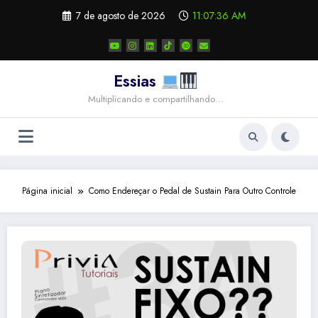
Pular
7 de agosto de 2026
11:07:36 AM
para
o
conteúdo
Essias
Multiplicando e compartilhando…
Página inicial
Como Endereçar o Pedal de Sustain Para Outro Controle