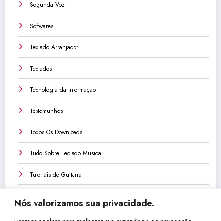
Segunda Voz
Softwares
Teclado Arranjador
Teclados
Tecnologia da Informação
Testemunhos
Todos Os Downloads
Tudo Sobre Teclado Musical
Tutoriais de Guitarra
Tutoriais de Teclado
Nós valorizamos sua privacidade.
Tutoriais de Violão
Usamos cookies para melhorar sua experiência de navegação,