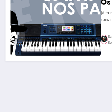
Os
Já ta
sons
Es
So