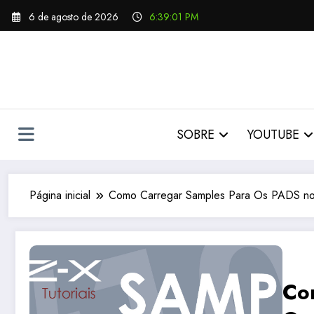
Pular
6 de agosto de 2026
6:39:02 PM
para
o
conteúdo
SOBRE
YOUTUBE
Página inicial
Como Carregar Samples Para Os PADS n
Co