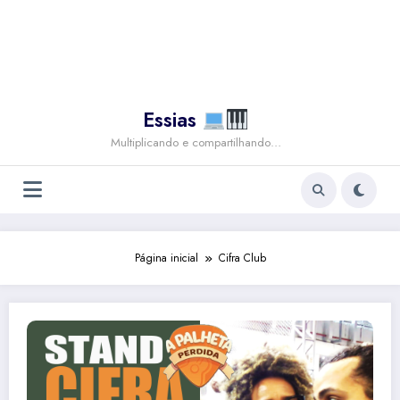
Essias
Multiplicando e compartilhando…
Página inicial
Cifra Club