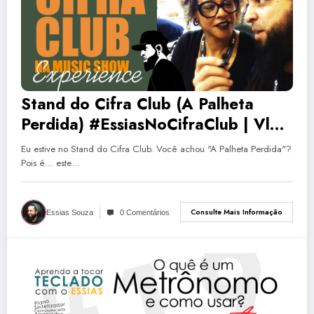
Stand do Cifra Club (A Palheta
Perdida) #EssiasNoCifraClub | Vlog
Essias #96
Eu estive no Stand do Cifra Club. Você achou "A Palheta Perdida"?
Pois é... este…
Consulte Mais Informação
Essias Souza
0 Comentários