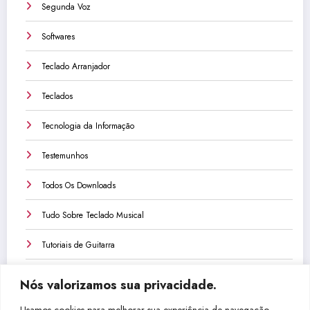
Segunda Voz
Softwares
Teclado Arranjador
Teclados
Tecnologia da Informação
Testemunhos
Todos Os Downloads
Tudo Sobre Teclado Musical
Tutoriais de Guitarra
Tutoriais de Teclado
Nós valorizamos sua privacidade.
Tutoriais de Violão
Usamos cookies para melhorar sua experiência de navegação,