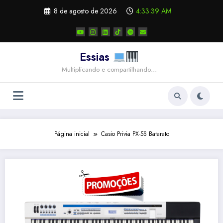
Pular
8 de agosto de 2026
4:33:39 AM
para
o
conteúdo
Essias
Multiplicando e compartilhando…
Página inicial
Casio Privia PX-5S Batarato