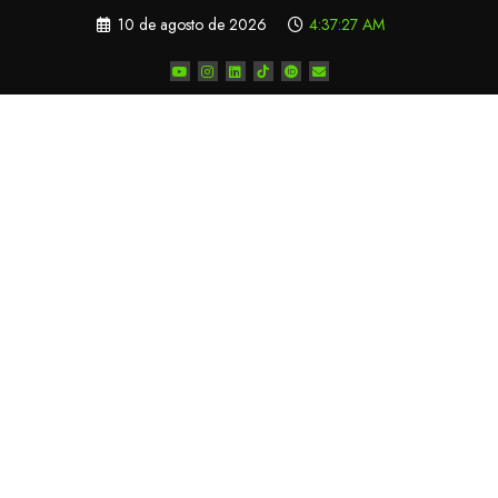
Pular
10 de agosto de 2026
4:37:27 AM
para
o
conteúdo