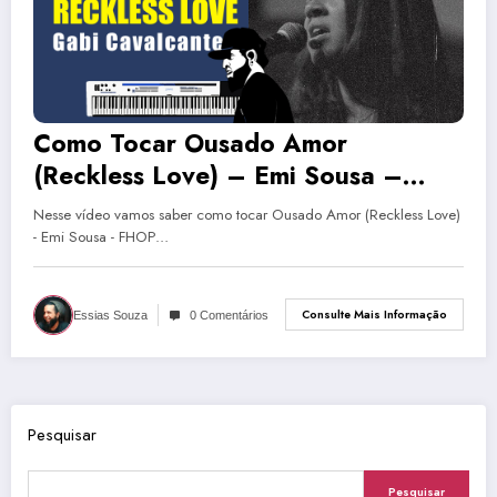
Como Tocar Ousado Amor
(Reckless Love) – Emi Sousa –
FHOP (Tutorial de Teclado)
Nesse vídeo vamos saber como tocar Ousado Amor (Reckless Love)
- Emi Sousa - FHOP…
Consulte Mais Informação
Essias Souza
0 Comentários
Pesquisar
Pesquisar