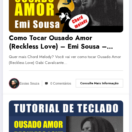
Como Tocar Ousado Amor
(Reckless Love) – Emi Sousa –
FHOP (Tutorial de Violão)
Quer mais Chord Melody? Você vai ver como tocar Ousado Amor
(Reckless Love) Gabi Cavalcante…
Consulte Mais Informação
Essias Souza
0 Comentários