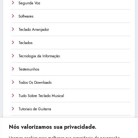
Segunda Voz
Softwares
Teclado Arranjador
Teclados
Tecnologia da Informação
Testemunhos
Todos Os Downloads
Tudo Sobre Teclado Musical
Tutoriais de Guitarra
Tutoriais de Teclado
Nós valorizamos sua privacidade.
Tutoriais de Violão
Usamos cookies para melhorar sua experiência de navegação,