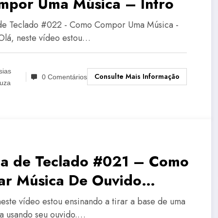
mpor Uma Música – Intro
de Teclado #022 - Como Compor Uma Música -
 Olá, neste vídeo estou…
sias
Consulte Mais Informação
0 Comentários
uza
la de Teclado #021 – Como
rar Música De Ouvido
lodia
neste vídeo estou ensinando a tirar a base de uma
a usando seu ouvido.…