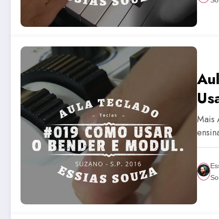
Au
Us
Mais 
ensin
Es
So