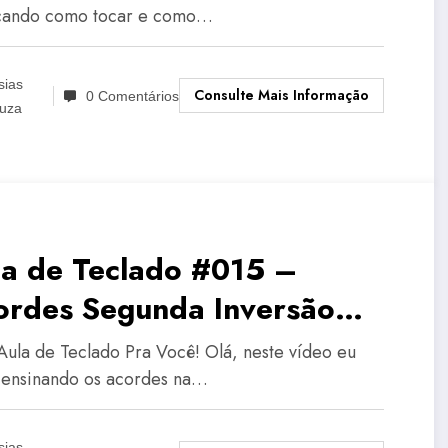
cando como tocar e como…
sias
Consulte Mais Informação
0 Comentários
uza
la de Teclado #015 –
ordes Segunda Inversão
ceira Inversão
Aula de Teclado Pra Você! Olá, neste vídeo eu
 ensinando os acordes na…
sias