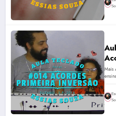
So
Au
Ac
Mais 
ensin
Es
So