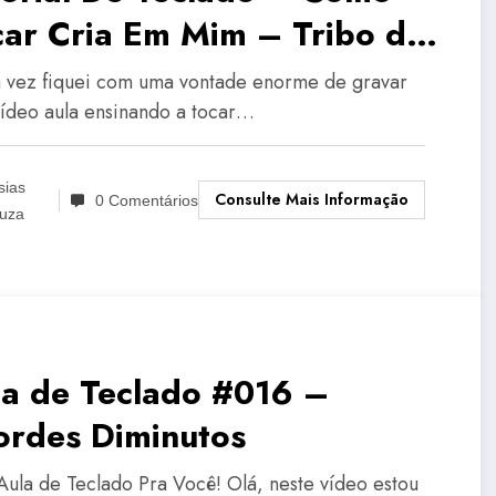
car Cria Em Mim – Tribo de
uvor
 vez fiquei com uma vontade enorme de gravar
ídeo aula ensinando a tocar…
sias
Consulte Mais Informação
0 Comentários
uza
la de Teclado #016 –
ordes Diminutos
Aula de Teclado Pra Você! Olá, neste vídeo estou