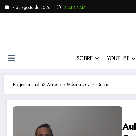
Pular
7 de agosto de 2026
4:33:43 AM
para
o
conteúdo
SOBRE
YOUTUBE
Página inicial
Aulas de Música Grátis Online
Au