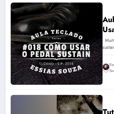
Au
Usa
Muito
susta
Es
So
Tu