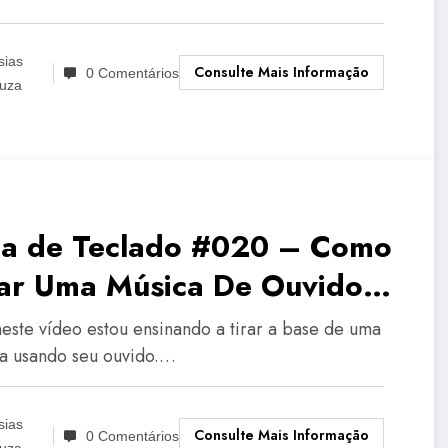
sias
Consulte Mais Informação
0 Comentários
uza
la de Teclado #020 – Como
rar Uma Música De Ouvido
se
neste vídeo estou ensinando a tirar a base de uma
a usando seu ouvido.…
sias
Consulte Mais Informação
0 Comentários
uza