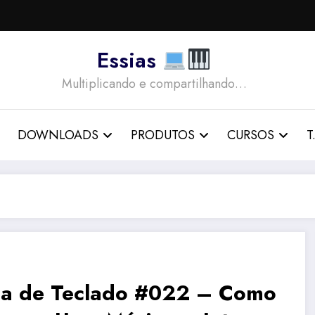
Essias
Multiplicando e compartilhando…
DOWNLOADS
PRODUTOS
CURSOS
T.
la de Teclado #022 – Como