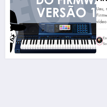
Uau, 
Firmw
víde
Es
So