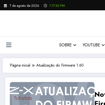
Pular
7 de agosto de 2026
1:17:31 PM
para
o
conteúdo
SOBRE
YOUTUBE
Página inicial
Atualização do Firmware 1.60
No
Fir