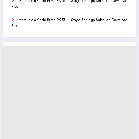
Mateus
em
Casio Privia PX-5S – Stage Settings Selection Download
Free
Mateus
em
Casio Privia PX-5S – Stage Settings Selection Download
Free