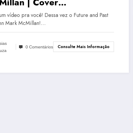
illan | Cover
19CVEP:02)
um vídeo pra você! Dessa vez o Future and Past
hn Mark McMillan!…
sias
Consulte Mais Informação
0 Comentários
uza