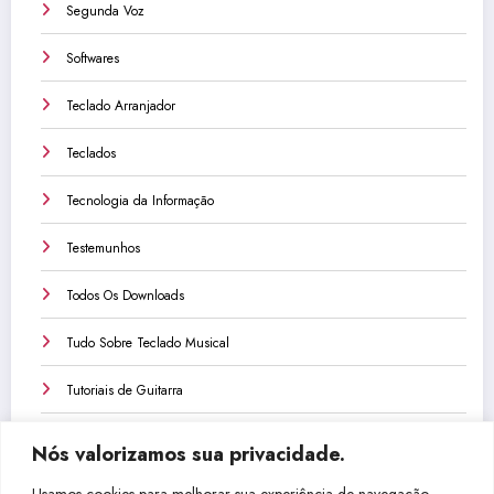
Segunda Voz
Softwares
Teclado Arranjador
Teclados
Tecnologia da Informação
Testemunhos
Todos Os Downloads
Tudo Sobre Teclado Musical
Tutoriais de Guitarra
Tutoriais de Teclado
Nós valorizamos sua privacidade.
Tutoriais de Violão
Usamos cookies para melhorar sua experiência de navegação,