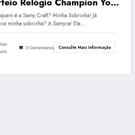
teio Relógio Champion YoT |
K
quem é a Samy Craft? Minha Sobrinha! Já
ce minha sobrinha? A Samyra! Ela…
sias
Consulte Mais Informação
0 Comentários
uza