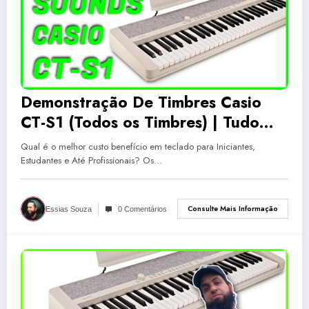
Demonstração De Timbres Casio
CT-S1 (Todos os Timbres) | Tudo
Sobre Teclado Musical
Qual é o melhor custo benefício em teclado para Iniciantes,
Estudantes e Até Profissionais? Os…
Consulte Mais Informação
Essias Souza
0 Comentários