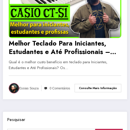
Melhor Teclado Para Iniciantes,
Estudantes e Até Profissionais –
Casio CT-S1 | Unboxing e Reviews
Qual é o melhor custo benefício em teclado para Iniciantes,
Estudantes e Até Profissionais? Os…
Consulte Mais Informação
Essias Souza
0 Comentários
Pesquisar