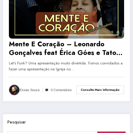
Mente E Coração – Leonardo
Gonçalves feat Érica Góes e Tato
Mafuzzo | Cover (D19CVEP:01)
Let's Funk? Uma apresentação muito divertida. Fomos convidados a
fazer uma apresentação na Igreja no…
Consulte Mais Informação
Essias Souza
0 Comentários
Pesquisar