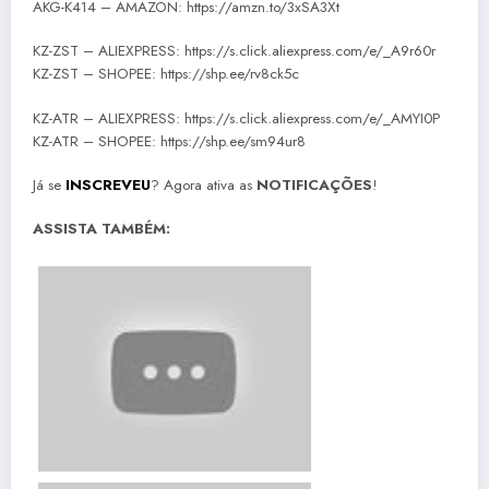
AKG-K414 – AMAZON: https://amzn.to/3xSA3Xt
KZ-ZST – ALIEXPRESS: https://s.click.aliexpress.com/e/_A9r60r
KZ-ZST – SHOPEE: https://shp.ee/rv8ck5c
KZ-ATR – ALIEXPRESS: https://s.click.aliexpress.com/e/_AMYI0P
KZ-ATR – SHOPEE: https://shp.ee/sm94ur8
Já se
INSCREVEU
? Agora ativa as
NOTIFICAÇÕES
!
ASSISTA TAMBÉM: