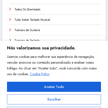
Todos Os Downloads
Tudo Sobre Teclado Musical
Tutoriais de Guitarra
Tutoriais de Teclado
Nós valorizamos sua privacidade.
Tutoriais de Violão
Usamos cookies para melhorar sua experiência de navegação,
Unboxings e Reviews
veicular anúncios ou conteúdo personalizado e analisar nosso
tráfego. Ao clicar em "Aceitar tudo", você concorda com nosso
Vlogs
uso de cookies.
Cookie Policy
VS do Essias
Aceitar Tudo
Escolher
Facebook
YouTube
Instagram
LinkedIn
Pinterest