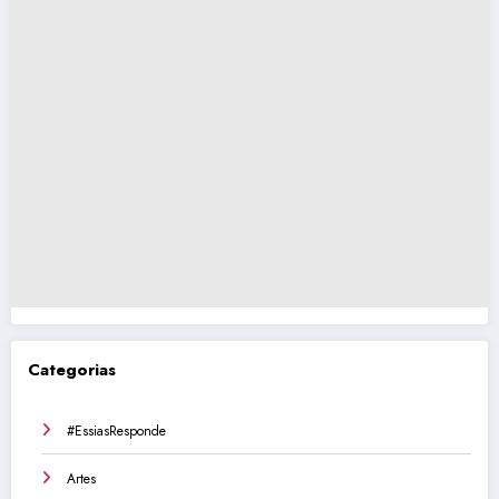
Categorias
#EssiasResponde
Artes