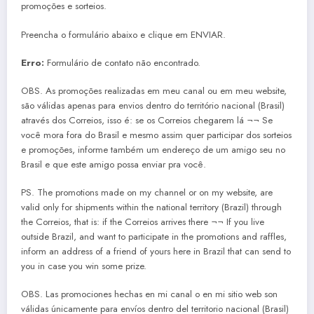
promoções e sorteios.
Preencha o formulário abaixo e clique em ENVIAR.
Erro:
Formulário de contato não encontrado.
OBS. As promoções realizadas em meu canal ou em meu website,
são válidas apenas para envios dentro do território nacional (Brasil)
através dos Correios, isso é: se os Correios chegarem lá ¬¬ Se
você mora fora do Brasil e mesmo assim quer participar dos sorteios
e promoções, informe também um endereço de um amigo seu no
Brasil e que este amigo possa enviar pra você.
PS. The promotions made on my channel or on my website, are
valid only for shipments within the national territory (Brazil) through
the Correios, that is: if the Correios arrives there ¬¬ If you live
outside Brazil, and want to participate in the promotions and raffles,
inform an address of a friend of yours here in Brazil that can send to
you in case you win some prize.
OBS. Las promociones hechas en mi canal o en mi sitio web son
válidas únicamente para envíos dentro del territorio nacional (Brasil)