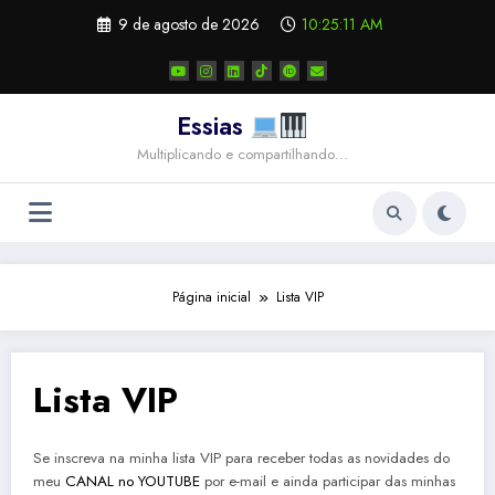
Pular
9 de agosto de 2026
10:25:11 AM
para
o
conteúdo
Essias
Multiplicando e compartilhando…
Página inicial
Lista VIP
Lista VIP
Se inscreva na minha lista VIP para receber todas as novidades do
meu
CANAL no YOUTUBE
por e-mail e ainda participar das minhas