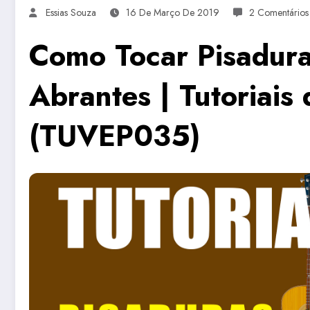
Essias Souza
16 De Março De 2019
2 Comentários
Como Tocar Pisadura
Abrantes | Tutoriais 
(TUVEP035)