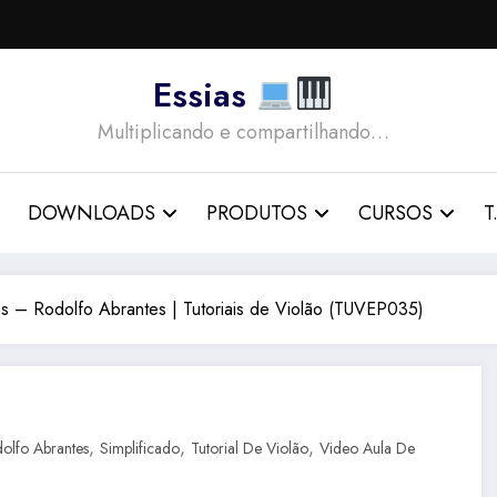
Essias
Multiplicando e compartilhando…
DOWNLOADS
PRODUTOS
CURSOS
T.
s – Rodolfo Abrantes | Tutoriais de Violão (TUVEP035)
,
,
,
olfo Abrantes
Simplificado
Tutorial De Violão
Video Aula De