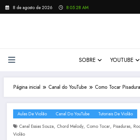
Pular
8 de agosto de 2026
8:05:29 AM
para
o
conteúdo
SOBRE
YOUTUBE
Página inicial
Canal do YouTube
Como Tocar Pisadura
Aulas De Violão
Canal Do YouTube
Tutoriais De Violão
,
,
,
,
Canal Essias Souza
Chord Melody
Como Tocar
Pisaduras
Rod
Violão