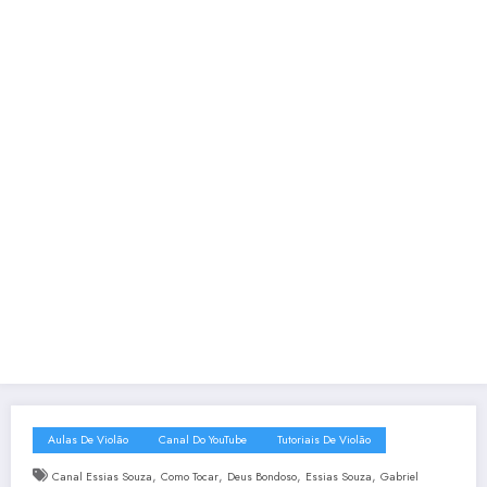
Aulas De Violão
Canal Do YouTube
Tutoriais De Violão
,
,
,
,
Canal Essias Souza
Como Tocar
Deus Bondoso
Essias Souza
Gabriel