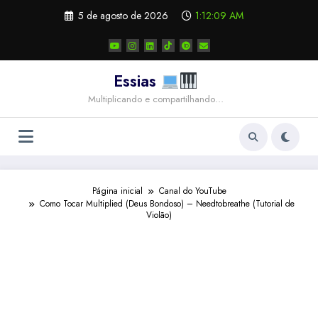
Pular
5 de agosto de 2026
1:12:10 AM
para
o
conteúdo
Essias
Multiplicando e compartilhando…
Página inicial
Canal do YouTube
Como Tocar Multiplied (Deus Bondoso) – Needtobreathe (Tutorial de
Violão)