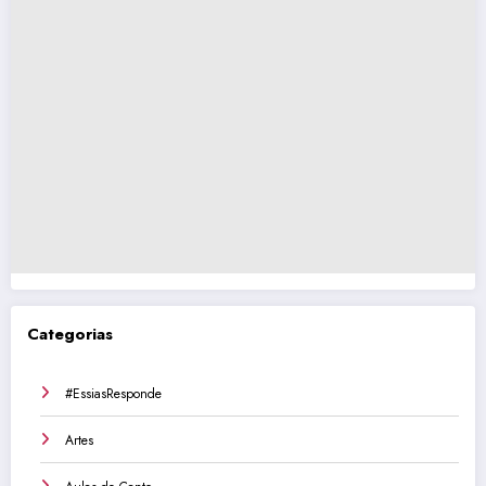
Categorias
#EssiasResponde
Artes