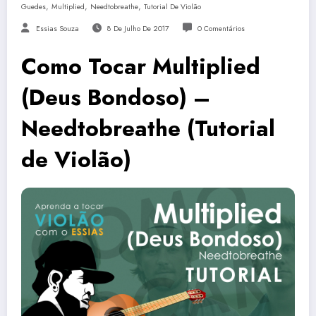
,
,
,
Guedes
Multiplied
Needtobreathe
Tutorial De Violão
Essias Souza
8 De Julho De 2017
0 Comentários
Como Tocar Multiplied
(Deus Bondoso) –
Needtobreathe (Tutorial
de Violão)