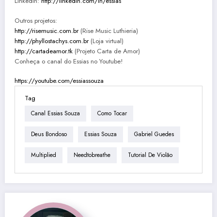
LinkedIn:
http://linkedin.com/in/essias
Outros projetos:
http://risemusic.com.br
(Rise Music Luthieria)
http://phyllostachys.com.br
(Loja virtual)
http://cartadeamor.tk
(Projeto Carta de Amor)
Conheça o canal do Essias no Youtube!
https://youtube.com/essiassouza
Tag
Canal Essias Souza
Como Tocar
Deus Bondoso
Essias Souza
Gabriel Guedes
Multiplied
Needtobreathe
Tutorial De Violão