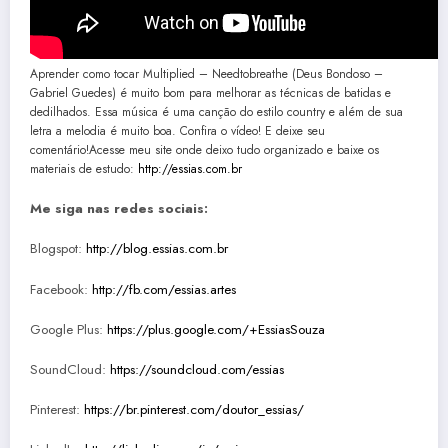
Aprender como tocar Multiplied – Needtobreathe (Deus Bondoso –
Gabriel Guedes) é muito bom para melhorar as técnicas de batidas e
dedilhados. Essa música é uma canção do estilo country e além de sua
letra a melodia é muito boa. Confira o vídeo! E deixe seu
comentário!Acesse meu site onde deixo tudo organizado e baixe os
materiais de estudo:
http://essias.com.br
Me siga nas redes sociais:
Blogspot:
http://blog.essias.com.br
Facebook:
http://fb.com/essias.artes
Google Plus:
https://plus.google.com/+EssiasSouza
SoundCloud:
https://soundcloud.com/essias
Pinterest:
https://br.pinterest.com/doutor_essias/